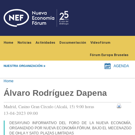
Skip to main content
Navegación principal
Home
Noticias
Actividades
Documentación
Videofórum
Fórum Europa Bruselas
NUESTRA ORGANIZACIÓN
AGENDA
Home
Álvaro Rodríguez Dapena
Madrid, Casino Gran Círculo (Alcalá, 15) 9:00 horas
13-04-2023 09:00
DESAYUNO INFORMATIVO DEL FORO DE LA NUEVA ECONOMÍA,
ORGANIZADO POR NUEVA ECONOMÍA FÓRUM, BAJO EL MECENAZGO
DE OHLA Y SATO. PLAZAS LIMITADAS