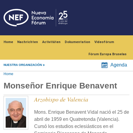
Skip to main content
Navegación principal
Home
Nachrichten
Activitäten
Dokumentation
Videofórum
Fórum Europa Bruselas
Agenda
NUESTRA ORGANIZACIÓN
Home
Monseñor Enrique Benavent
Arzobispo de Valencia
Mons. Enrique Benavent Vidal nació el 25 de
abril de 1959 en Quatretonda (Valencia).
Cursó los estudios eclesiásticos en el