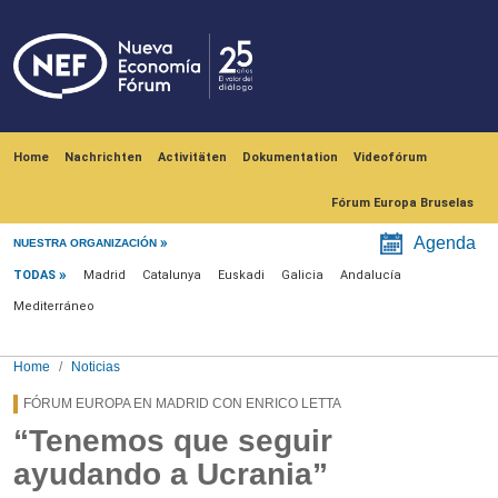
Skip to main content
Navegación principal
Home
Nachrichten
Activitäten
Dokumentation
Videofórum
Fórum Europa Bruselas
Menú noticias
Agenda
NUESTRA ORGANIZACIÓN
TODAS
Madrid
Catalunya
Euskadi
Galicia
Andalucía
Mediterráneo
Home
Noticias
FÓRUM EUROPA EN MADRID CON ENRICO LETTA
“Tenemos que seguir
ayudando a Ucrania”