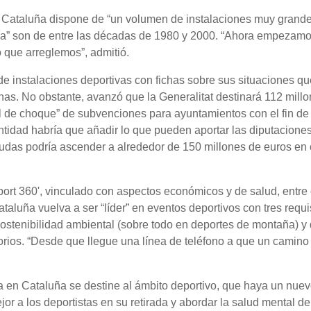
as. Cataluña dispone de “un volumen de instalaciones muy grande
ría” son de entre las décadas de 1980 y 2000. “Ahora empezamo
 que arreglemos”, admitió.
de instalaciones deportivas con fichas sobre sus situaciones qu
as. No obstante, avanzó que la Generalitat destinará 112 mill
al de choque” de subvenciones para ayuntamientos con el fin de
antidad habría que añadir lo que pueden aportar las diputacione
ayudas podría ascender a alrededor de 150 millones de euros en 
sport 360', vinculado con aspectos económicos y de salud, entre 
luña vuelva a ser “líder” en eventos deportivos con tres requis
sostenibilidad ambiental (sobre todo en deportes de montaña) y
torios. “Desde que llegue una línea de teléfono a que un camino
ica en Cataluña se destine al ámbito deportivo, que haya un nue
r a los deportistas en su retirada y abordar la salud mental de