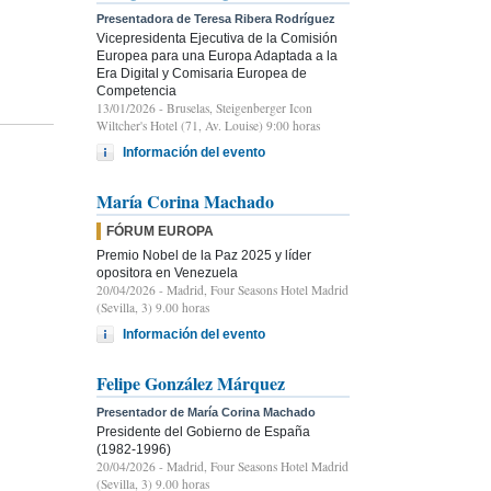
Presentadora de Teresa Ribera Rodríguez
Vicepresidenta Ejecutiva de la Comisión
Europea para una Europa Adaptada a la
Era Digital y Comisaria Europea de
Competencia
13/01/2026
- Bruselas, Steigenberger Icon
Wiltcher's Hotel (71, Av. Louise) 9:00 horas
Información del evento
María Corina Machado
FÓRUM EUROPA
Premio Nobel de la Paz 2025 y líder
opositora en Venezuela
20/04/2026
- Madrid, Four Seasons Hotel Madrid
(Sevilla, 3) 9.00 horas
Información del evento
Felipe González Márquez
Presentador de María Corina Machado
Presidente del Gobierno de España
(1982-1996)
20/04/2026
- Madrid, Four Seasons Hotel Madrid
(Sevilla, 3) 9.00 horas