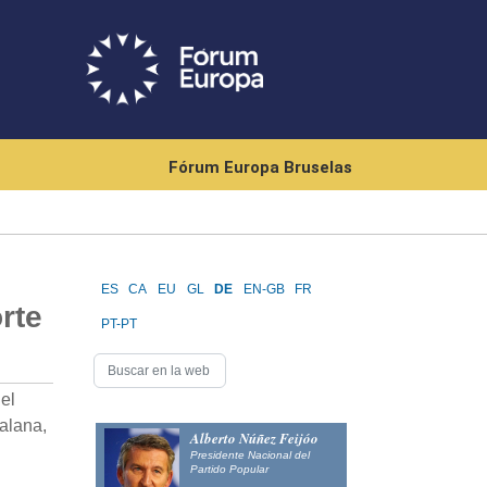
Fórum Europa Bruselas
ES
CA
EU
GL
DE
EN-GB
FR
rte
PT-PT
el
alana,
Alberto Núñez Feijóo
Presidente Nacional del
Partido Popular