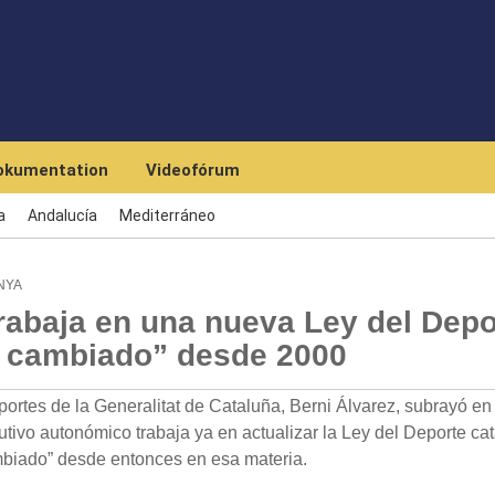
Skip to main content
okumentation
Videofórum
a
Andalucía
Mediterráneo
NYA
trabaja en una nueva Ley del Depo
n cambiado” desde 2000
tes de la Generalitat de Cataluña, Berni Álvarez, subrayó en 
tivo autonómico trabaja ya en actualizar la Ley del Deporte cat
mbiado” desde entonces en esa materia.