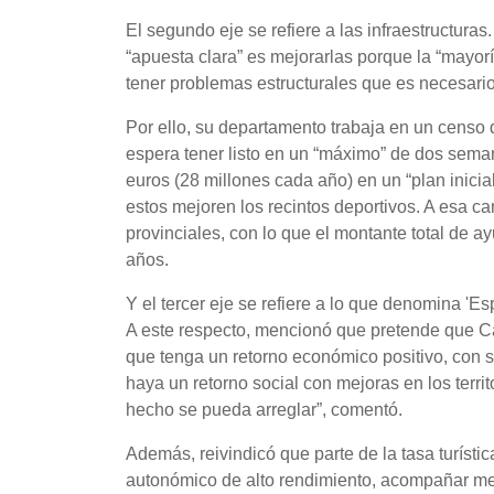
El segundo eje se refiere a las infraestructur
“apuesta clara” es mejorarlas porque la “mayo
tener problemas estructurales que es necesario
Por ello, su departamento trabaja en un censo 
espera tener listo en un “máximo” de dos seman
euros (28 millones cada año) en un “plan inici
estos mejoren los recintos deportivos. A esa c
provinciales, con lo que el montante total de 
años.
Y el tercer eje se refiere a lo que denomina 'E
A este respecto, mencionó que pretende que Cata
que tenga un retorno económico positivo, con 
haya un retorno social con mejoras en los terri
hecho se pueda arreglar”, comentó.
Además, reivindicó que parte de la tasa turíst
autonómico de alto rendimiento, acompañar mejo