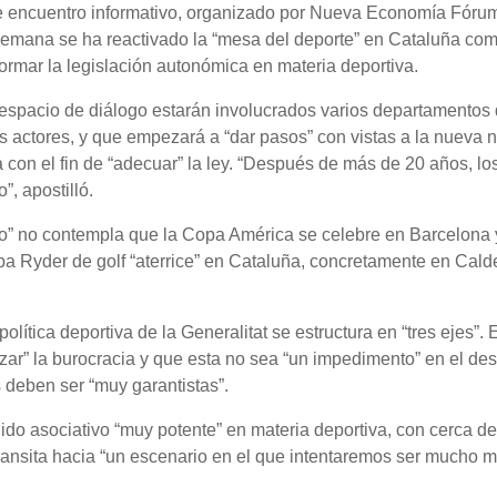
te encuentro informativo, organizado por Nueva Economía Fóru
semana se ha reactivado la “mesa del deporte” en Cataluña co
formar la legislación autonómica en materia deportiva.
spacio de diálogo estarán involucrados varios departamentos 
ros actores, y que empezará a “dar pasos” con vistas a la nueva
 con el fin de “adecuar” la ley. “Después de más de 20 años, lo
, apostilló.
mo” no contempla que la Copa América se celebre en Barcelona 
pa Ryder de golf “aterrice” en Cataluña, concretamente en Cald
lítica deportiva de la Generalitat se estructura en “tres ejes”. 
izar” la burocracia y que esta no sea “un impedimento” en el des
 deben ser “muy garantistas”.
ido asociativo “muy potente” en materia deportiva, con cerca de
transita hacia “un escenario en el que intentaremos ser mucho 