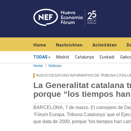
Navegación principal
Home
Nachrichten
Activitäten
D
Menú noticias
TODAS
Madrid
Catalunya
Euskadi
Galici
Home
Noticias
NUEVO DESAYUNO INFORMATIVO DE TRIBUNA CATALU
La Generalitat catalana 
porque “los tiempos ha
BARCELONA, 7 de marzo. El consejero de Depor
‘Fórum Europa. Tribuna Catalunya’ que el Ejecu
que data de 2000, porque “los tiempos han ca