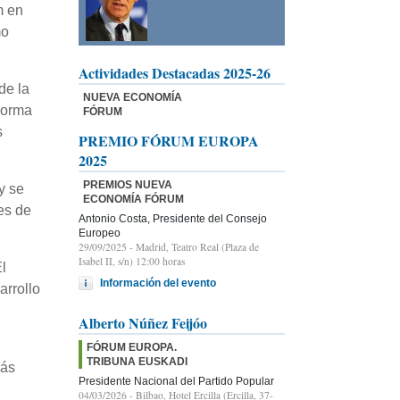
m en
mo
Actividades Destacadas 2025-26
de la
NUEVA ECONOMÍA
 norma
FÓRUM
s
PREMIO FÓRUM EUROPA
2025
PREMIOS NUEVA
y se
ECONOMÍA FÓRUM
es de
Antonio Costa, Presidente del Consejo
Europeo
29/09/2025
- Madrid, Teatro Real (Plaza de
Isabel II, s/n) 12:00 horas
El
Información del evento
arrollo
Alberto Núñez Feijóo
FÓRUM EUROPA.
TRIBUNA EUSKADI
más
Presidente Nacional del Partido Popular
04/03/2026
- Bilbao, Hotel Ercilla (Ercilla, 37-