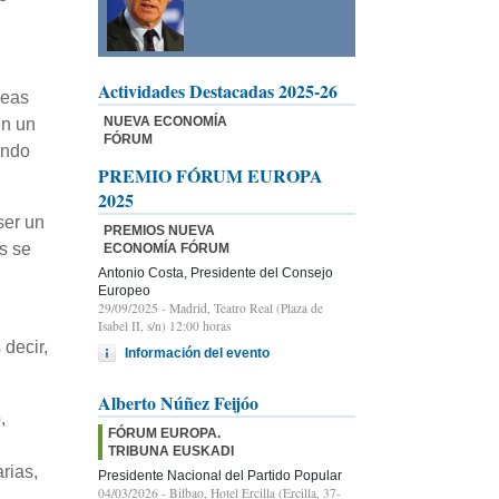
Actividades Destacadas 2025-26
peas
NUEVA ECONOMÍA
en un
FÓRUM
undo
PREMIO FÓRUM EUROPA
2025
ser un
PREMIOS NUEVA
s se
ECONOMÍA FÓRUM
Antonio Costa, Presidente del Consejo
Europeo
29/09/2025
- Madrid, Teatro Real (Plaza de
Isabel II, s/n) 12:00 horas
 decir,
Información del evento
Alberto Núñez Feijóo
,
FÓRUM EUROPA.
TRIBUNA EUSKADI
rias,
Presidente Nacional del Partido Popular
04/03/2026
- Bilbao, Hotel Ercilla (Ercilla, 37-