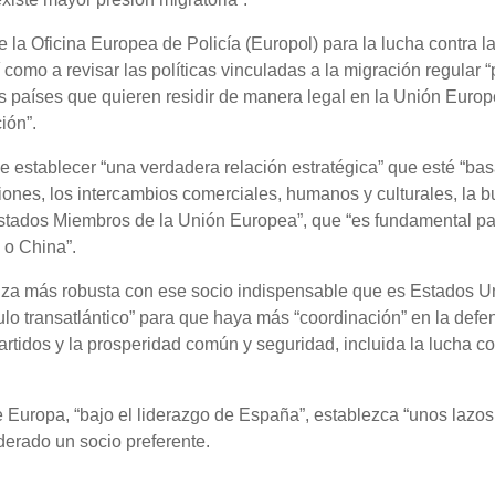
e la Oficina Europea de Policía (Europol) para la lucha contra l
í como a revisar las políticas vinculadas a la migración regular 
s países que quieren residir de manera legal en la Unión Euro
ción”.
de establecer “una verdadera relación estratégica” que esté “ba
iones, los intercambios comerciales, humanos y culturales, la 
stados Miembros de la Unión Europea”, que “es fundamental pa
 o China”.
lianza más robusta con ese socio indispensable que es Estados U
ulo transatlántico” para que haya más “coordinación” en la defe
rtidos y la prosperidad común y seguridad, incluida la lucha co
e Europa, “bajo el liderazgo de España”, establezca “unos lazo
derado un socio preferente.