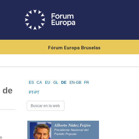
Fórum Europa Bruselas
ES
CA
EU
GL
DE
EN-GB
FR
 de
PT-PT
Alberto Núñez Feijóo
Presidente Nacional del
Partido Popular
e