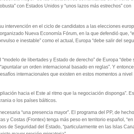
 robusta” con Estados Unidos y “unos lazos más estrechos” con
 su intervención en el ciclo de candidatos a las elecciones euro
a organizado Nueva Economía Fórum, en la que defendió que, “
onvulso e inestable” como el actual, Europa “debe salir del seg
.
l “modelo de libertades y Estado de derecho” de Europa “debe 
 “apuntalar un orden internacional basado en reglas”. Y entonce
s desafíos internacionales que existen en estos momentos a nivel
liación hacia el Este al ritmo que la negociación disponga”. Es
ania o los países bálticos.
 necesaria “una presencia mayor”. El programa del PP, de hecho
s y Costas (Frontex) tenga más peso en territorio español, “en
os de Seguridad del Estado, “particularmente en las Islas Cana
xiste mayor presión migratoria”.