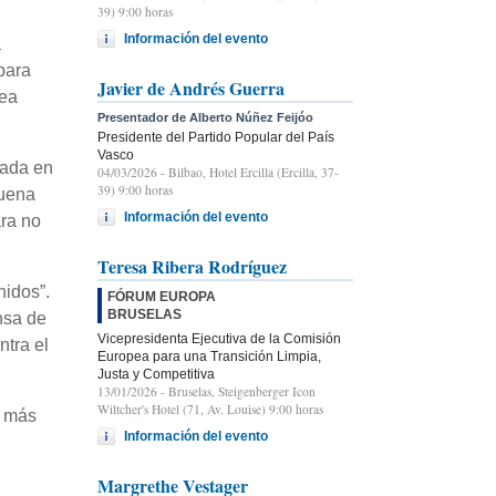
39) 9:00 horas
Información del evento
a
“para
Javier de Andrés Guerra
pea
Presentador de Alberto Núñez Feijóo
Presidente del Partido Popular del País
Vasco
sada en
04/03/2026
- Bilbao, Hotel Ercilla (Ercilla, 37-
39) 9:00 horas
buena
Información del evento
ra no
Teresa Ribera Rodríguez
nidos”.
FÓRUM EUROPA
BRUSELAS
nsa de
Vicepresidenta Ejecutiva de la Comisión
ntra el
Europea para una Transición Limpia,
Justa y Competitiva
13/01/2026
- Bruselas, Steigenberger Icon
Wiltcher's Hotel (71, Av. Louise) 9:00 horas
s más
Información del evento
Margrethe Vestager