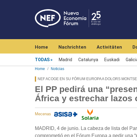
Navegación principal
Home
Nachrichten
Activitäten
D
Menú noticias
TODAS
Madrid
Catalunya
Euskadi
Galici
Home
Noticias
NEF ACOGE EN SU FÓRUM EUROPA A DOLORS MONTS
El PP pedirá una “prese
África y estrechar lazo
Mecenas
MADRID, 4 de junio. La cabeza de lista del Par
comprometió en el Fórum Europa a pedir una “pr