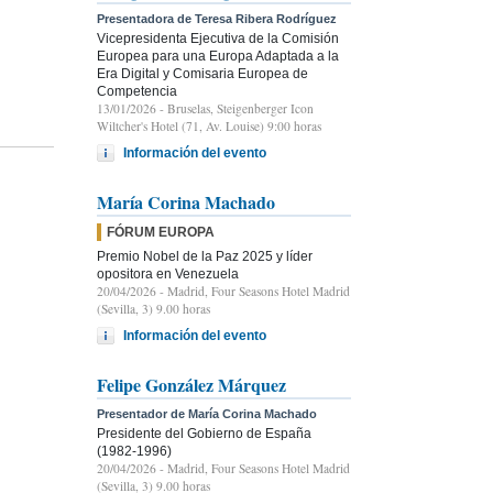
Presentadora de Teresa Ribera Rodríguez
Vicepresidenta Ejecutiva de la Comisión
Europea para una Europa Adaptada a la
Era Digital y Comisaria Europea de
Competencia
13/01/2026
- Bruselas, Steigenberger Icon
Wiltcher's Hotel (71, Av. Louise) 9:00 horas
Información del evento
María Corina Machado
FÓRUM EUROPA
Premio Nobel de la Paz 2025 y líder
opositora en Venezuela
20/04/2026
- Madrid, Four Seasons Hotel Madrid
(Sevilla, 3) 9.00 horas
Información del evento
Felipe González Márquez
Presentador de María Corina Machado
Presidente del Gobierno de España
(1982-1996)
20/04/2026
- Madrid, Four Seasons Hotel Madrid
(Sevilla, 3) 9.00 horas