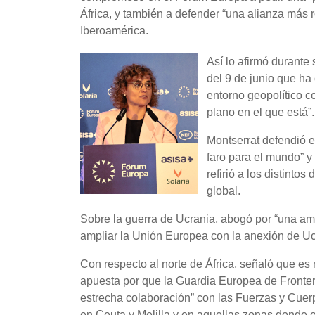
África, y también a defender “una alianza más
Iberoamérica.
Así lo afirmó durante
del 9 de junio que h
entorno geopolítico c
plano en el que está”
Montserrat defendió e
faro para el mundo” y
refirió a los distinto
global.
Sobre la guerra de Ucrania, abogó por “una amp
ampliar la Unión Europea con la anexión de Ucr
Con respecto al norte de África, señaló que es
apuesta por que la Guardia Europea de Frontera
estrecha colaboración” con las Fuerzas y Cuerp
en Ceuta y Melilla y en aquellas zonas donde e