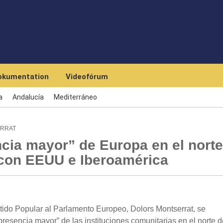
Skip to main content
okumentation
Videofórum
a
Andalucía
Mediterráneo
ERRAT
ncia mayor” de Europa en el norte
s con EEUU e Iberoamérica
tido Popular al Parlamento Europeo, Dolors Montserrat, se
esencia mayor” de las instituciones comunitarias en el norte d