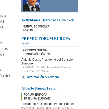
ueva
Actividades Destacadas 2025-26
 de
NUEVA ECONOMÍA
00.
FÓRUM
PREMIO FÓRUM EUROPA
ue
2025
io es
PREMIOS NUEVA
 de
ECONOMÍA FÓRUM
Antonio Costa, Presidente del Consejo
Europeo
29/09/2025
- Madrid, Teatro Real (Plaza de
ue
Isabel II, s/n) 12:00 horas
ión del
Información del evento
Alberto Núñez Feijóo
FÓRUM EUROPA.
TRIBUNA EUSKADI
Presidente Nacional del Partido Popular
04/03/2026
- Bilbao, Hotel Ercilla (Ercilla, 37-