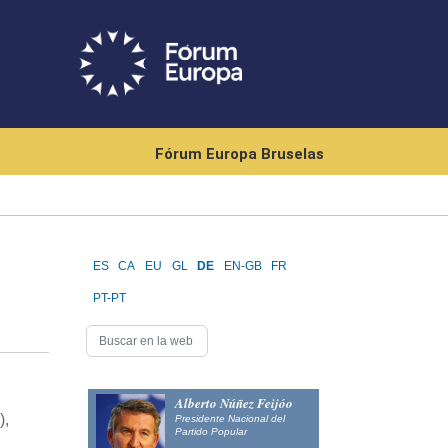
Fórum Europa Bruselas
ES
CA
EU
GL
DE
EN-GB
FR
PT-PT
Alberto Núñez Feijóo
),
Presidente Nacional del
Partido Popular