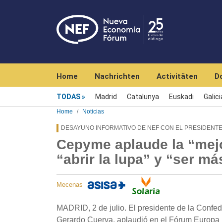
Navegación principal
Home
Nachrichten
Activitäten
D
Menú noticias
TODAS
Madrid
Catalunya
Euskadi
Galici
Home
Noticias
DESAYUNO INFORMATIVO DE NEF CON EL PRESIDENT
Cepyme aplaude la “mejo
“abrir la lupa” y “ser m
Mecenas
MADRID, 2 de julio. El presidente de la Con
Gerardo Cuerva, aplaudió en el Fórum Europa la