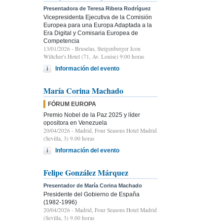
Presentadora de Teresa Ribera Rodríguez
Vicepresidenta Ejecutiva de la Comisión
Europea para una Europa Adaptada a la
Era Digital y Comisaria Europea de
Competencia
13/01/2026
- Bruselas, Steigenberger Icon
Wiltcher's Hotel (71, Av. Louise) 9:00 horas
Información del evento
María Corina Machado
FÓRUM EUROPA
Premio Nobel de la Paz 2025 y líder
opositora en Venezuela
20/04/2026
- Madrid, Four Seasons Hotel Madrid
(Sevilla, 3) 9.00 horas
Información del evento
Felipe González Márquez
Presentador de María Corina Machado
Presidente del Gobierno de España
(1982-1996)
20/04/2026
- Madrid, Four Seasons Hotel Madrid
(Sevilla, 3) 9.00 horas