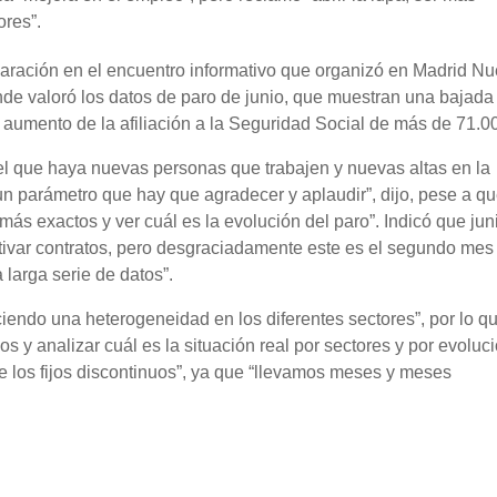
ores”.
laración en el encuentro informativo que organizó en Madrid N
e valoró los datos de paro de junio, que muestran una bajada
aumento de la afiliación a la Seguridad Social de más de 71.0
el que haya nuevas personas que trabajen y nuevas altas en la
n parámetro que hay que agradecer y aplaudir”, dijo, pese a q
ás exactos y ver cuál es la evolución del paro”. Indicó que jun
tivar contratos, pero desgraciadamente este es el segundo mes
 larga serie de datos”.
ciendo una heterogeneidad en los diferentes sectores”, por lo q
s y analizar cuál es la situación real por sectores y por evoluc
e los fijos discontinuos”, ya que “llevamos meses y meses