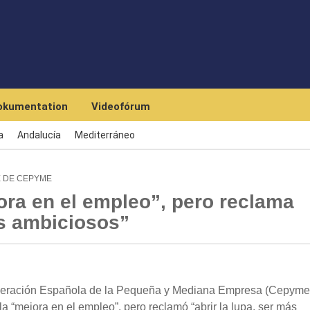
Skip to main content
okumentation
Videofórum
a
Andalucía
Mediterráneo
E DE CEPYME
ra en el empleo”, pero reclama
ás ambiciosos”
federación Española de la Pequeña y Mediana Empresa (Cepyme
 “mejora en el empleo”, pero reclamó “abrir la lupa, ser más