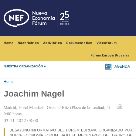
Skip to main content
Navegación principal
Home
Nachrichten
Activitäten
Dokumentation
Videofórum
Fórum Europa Bruselas
NUESTRA ORGANIZACIÓN
AGENDA
Home
Joachim Nagel
Madrid, Hotel Mandarin Oriental Ritz (Plaza de la Lealtad, 5)
9:00 horas
03-11-2022 08:00
DESAYUNO INFORMATIVO DEL FÓRUM EUROPA, ORGANIZADO POR
NUEVA ECONOMÍA FÓRUM, BAJO EL MECENAZGO DEL GRUPO DE