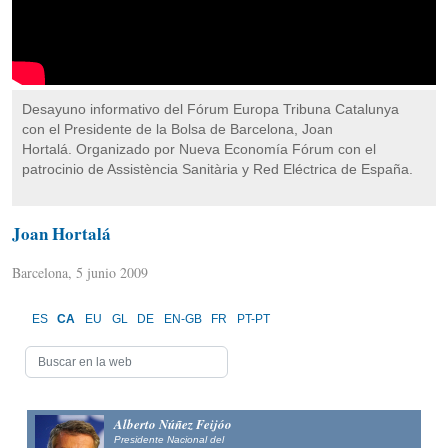
Desayuno informativo del Fórum Europa Tribuna Catalunya
con el Presidente de la Bolsa de Barcelona, Joan
Hortalá. Organizado por Nueva Economía Fórum con el
patrocinio de Assistència Sanitària y Red Eléctrica de España.
Joan Hortalá
Barcelona, 5 junio 2009
ES
CA
EU
GL
DE
EN-GB
FR
PT-PT
Alberto Núñez Feijóo
Presidente Nacional del