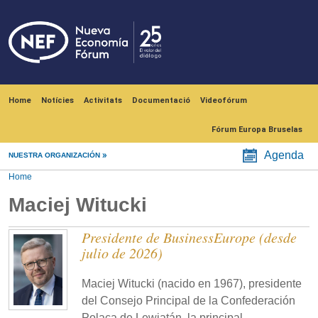
Skip to main content
Navegación principal
Home
Notícies
Activitats
Documentació
Videofórum
Fórum Europa Bruselas
Agenda
NUESTRA ORGANIZACIÓN
Home
Maciej Witucki
Presidente de BusinessEurope (desde
julio de 2026)
Maciej Witucki (nacido en 1967), presidente
del Consejo Principal de la Confederación
Polaca de Lewiatán, la principal