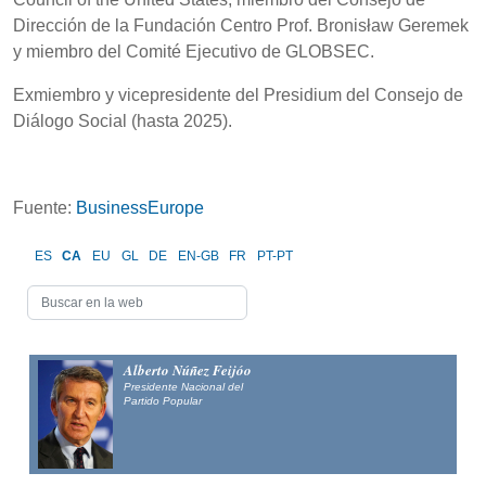
Dirección de la Fundación Centro Prof. Bronisław Geremek
y miembro del Comité Ejecutivo de GLOBSEC.
Exmiembro y vicepresidente del Presidium del Consejo de
Diálogo Social (hasta 2025).
Fuente:
BusinessEurope
ES
CA
EU
GL
DE
EN-GB
FR
PT-PT
Alberto Núñez Feijóo
Presidente Nacional del
Partido Popular