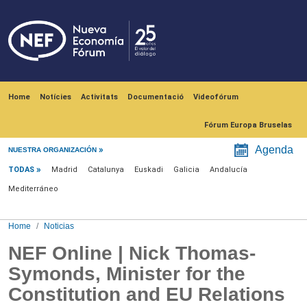
Skip to main content
Navegación principal
Home
Notícies
Activitats
Documentació
Videofórum
Fórum Europa Bruselas
Menú noticias
Agenda
NUESTRA ORGANIZACIÓN
TODAS
Madrid
Catalunya
Euskadi
Galicia
Andalucía
Mediterráneo
Home
Noticias
NEF Online | Nick Thomas-
Symonds, Minister for the
Constitution and EU Relations