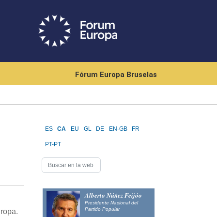
Fórum Europa Bruselas
ES
CA
EU
GL
DE
EN-GB
FR
PT-PT
Alberto Núñez Feijóo
Presidente Nacional del
Partido Popular
ropa.