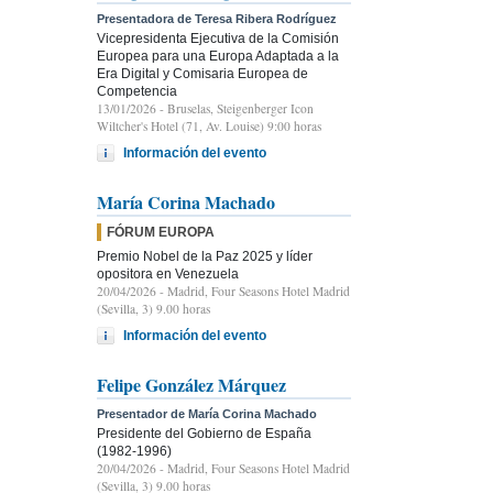
Presentadora de Teresa Ribera Rodríguez
Vicepresidenta Ejecutiva de la Comisión
Europea para una Europa Adaptada a la
Era Digital y Comisaria Europea de
Competencia
13/01/2026
- Bruselas, Steigenberger Icon
Wiltcher's Hotel (71, Av. Louise) 9:00 horas
Información del evento
María Corina Machado
FÓRUM EUROPA
Premio Nobel de la Paz 2025 y líder
opositora en Venezuela
20/04/2026
- Madrid, Four Seasons Hotel Madrid
(Sevilla, 3) 9.00 horas
Información del evento
Felipe González Márquez
Presentador de María Corina Machado
Presidente del Gobierno de España
(1982-1996)
20/04/2026
- Madrid, Four Seasons Hotel Madrid
(Sevilla, 3) 9.00 horas