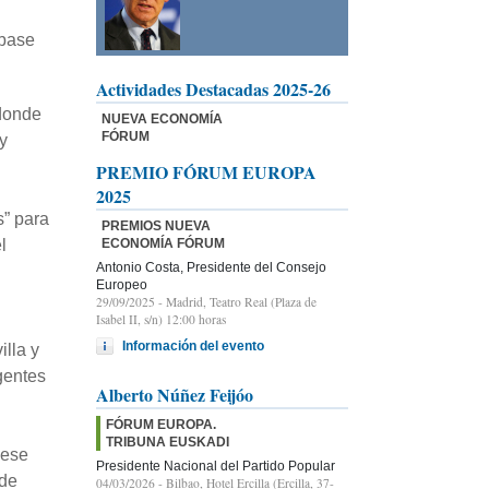
 base
Actividades Destacadas 2025-26
 donde
NUEVA ECONOMÍA
FÓRUM
 y
PREMIO FÓRUM EUROPA
2025
s” para
PREMIOS NUEVA
ECONOMÍA FÓRUM
l
Antonio Costa, Presidente del Consejo
Europeo
29/09/2025
- Madrid, Teatro Real (Plaza de
Isabel II, s/n) 12:00 horas
Información del evento
lla y
gentes
Alberto Núñez Feijóo
FÓRUM EUROPA.
TRIBUNA EUSKADI
 ese
Presidente Nacional del Partido Popular
 de
04/03/2026
- Bilbao, Hotel Ercilla (Ercilla, 37-