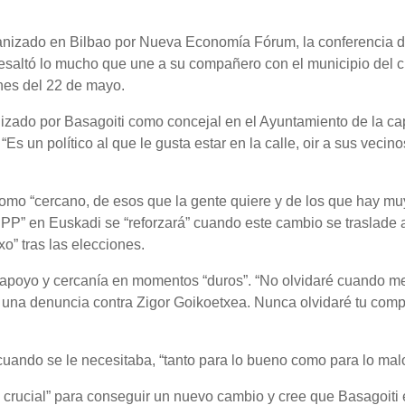
rganizado en Bilbao por Nueva Economía Fórum, la conferencia d
resaltó lo mucho que une a su compañero con el municipio del c
ones del 22 de mayo.
lizado por Basagoiti como concejal en el Ayuntamiento de la cap
Es un político al que le gusta estar en la calle, oir a sus vecino
r como “cercano, de esos que la gente quiere y de los que hay mu
l PP” en Euskadi se “reforzará” cuando este cambio se traslade 
o” tras las elecciones.
 apoyo y cercanía en momentos “duros”. “No olvidaré cuando m
 una denuncia contra Zigor Goikoetxea. Nunca olvidaré tu comp
cuando se le necesitaba, “tanto para lo bueno como para lo malo
rucial” para conseguir un nuevo cambio y cree que Basagoiti 