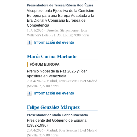
Presentadora de Teresa Ribera Rodríguez
Vicepresidenta Ejecutiva de la Comisión
Europea para una Europa Adaptada a la
Era Digital y Comisaria Europea de
Competencia
13/01/2026
- Bruselas, Steigenberger Icon
Wiltcher's Hotel (71, Av. Louise) 9:00 horas
Información del evento
María Corina Machado
FÓRUM EUROPA
Premio Nobel de la Paz 2025 y líder
opositora en Venezuela
20/04/2026
- Madrid, Four Seasons Hotel Madrid
(Sevilla, 3) 9.00 horas
Información del evento
Felipe González Márquez
Presentador de María Corina Machado
Presidente del Gobierno de España
(1982-1996)
20/04/2026
- Madrid, Four Seasons Hotel Madrid
(Sevilla, 3) 9.00 horas