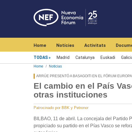
Navegación principal
Home
Notícies
Activitats
Docume
Menú noticias
TODAS
Madrid
Catalunya
Euskadi
Galici
Home
Noticias
ARRÚE PRESENTÓ A BASAGOITI EN EL FÓRUM EUROPA
El cambio en el País Vas
otras instituciones
Patrocinado por BBK y Petronor
BILBAO, 11 de abril. La concejala del Partido
propiciado su partido en el Pías Vasco se refo