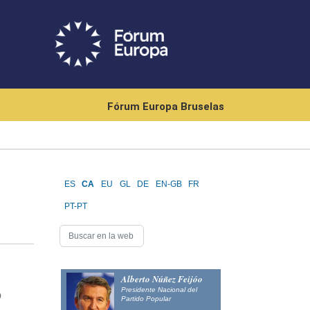
Fórum Europa Bruselas
ES
CA
EU
GL
DE
EN-GB
FR
PT-PT
Alberto Núñez Feijóo
Presidente Nacional del
o
Partido Popular