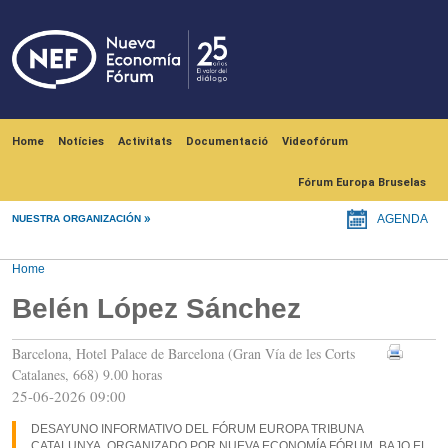
Skip to main content
Navegación principal
Home
Notícies
Activitats
Documentació
Videofórum
Fórum Europa Bruselas
NUESTRA ORGANIZACIÓN
AGENDA
Home
Belén López Sánchez
Barcelona, Hotel Palace de Barcelona (Gran Vía de les Corts
Catalanes, 668) 9.00 horas
25-06-2026 09:00
DESAYUNO INFORMATIVO DEL FÓRUM EUROPA TRIBUNA
CATALUNYA, ORGANIZADO POR NUEVA ECONOMÍA FÓRUM, BAJO EL