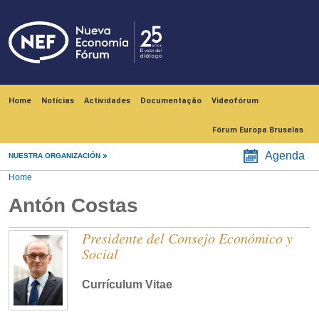
Skip to main content
Navegación principal
Home
Notícias
Actividades
Documentação
Videofórum
Fórum Europa Bruselas
Agenda
NUESTRA ORGANIZACIÓN
Home
Antón Costas
Presidente del Consejo Económico y
Social
Currículum Vitae