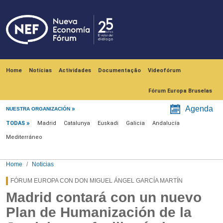
Skip to main content
Navegación principal
Home
Notícias
Actividades
Documentação
Videofórum
Fórum Europa Bruselas
Menú noticias
Agenda
NUESTRA ORGANIZACIÓN
TODAS
Madrid
Catalunya
Euskadi
Galicia
Andalucía
Mediterráneo
Home
Noticias
FÓRUM EUROPA CON DON MIGUEL ÁNGEL GARCÍA MARTÍN
Madrid contará con un nuevo
Plan de Humanización de la