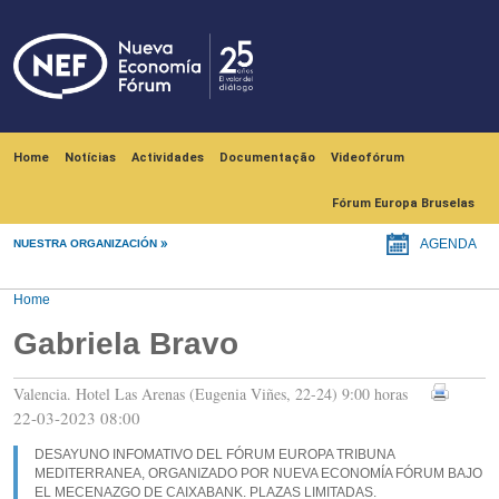
Skip to main content
Navegación principal
Home
Notícias
Actividades
Documentação
Videofórum
Fórum Europa Bruselas
NUESTRA ORGANIZACIÓN
AGENDA
Home
Gabriela Bravo
Valencia. Hotel Las Arenas (Eugenia Viñes, 22-24) 9:00 horas
22-03-2023 08:00
DESAYUNO INFOMATIVO DEL FÓRUM EUROPA TRIBUNA
MEDITERRANEA, ORGANIZADO POR NUEVA ECONOMÍA FÓRUM BAJO
EL MECENAZGO DE CAIXABANK. PLAZAS LIMITADAS.