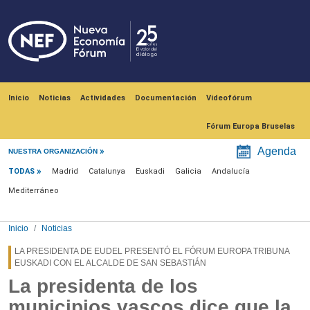
Pasar al contenido principal
Navegación principal
Inicio
Noticias
Actividades
Documentación
Videofórum
Fórum Europa Bruselas
Menú noticias
Agenda
NUESTRA ORGANIZACIÓN
TODAS
Madrid
Catalunya
Euskadi
Galicia
Andalucía
Mediterráneo
Inicio
Noticias
LA PRESIDENTA DE EUDEL PRESENTÓ EL FÓRUM EUROPA TRIBUNA
EUSKADI CON EL ALCALDE DE SAN SEBASTIÁN
La presidenta de los
municipios vascos dice que la