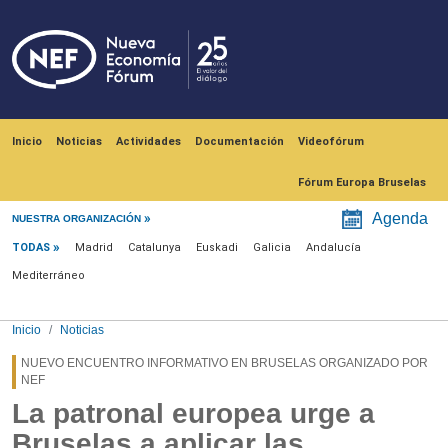
Pasar al contenido principal
Navegación principal
Inicio
Noticias
Actividades
Documentación
Videofórum
Fórum Europa Bruselas
Menú noticias
Agenda
NUESTRA ORGANIZACIÓN
TODAS
Madrid
Catalunya
Euskadi
Galicia
Andalucía
Mediterráneo
Inicio
Noticias
NUEVO ENCUENTRO INFORMATIVO EN BRUSELAS ORGANIZADO POR
NEF
La patronal europea urge a
Bruselas a aplicar las