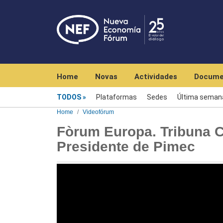
Navegación principal
Home
Novas
Actividades
Docume
Videofórum
TODOS
Plataformas
Sedes
Última seman
Home
Videofórum
Fòrum Europa. Tribuna C
Presidente de Pimec