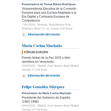
Presentadora de Teresa Ribera Rodríguez
Vicepresidenta Ejecutiva de la Comisión
Europea para una Europa Adaptada a la
Era Digital y Comisaria Europea de
Competencia
13/01/2026
- Bruselas, Steigenberger Icon
Wiltcher's Hotel (71, Av. Louise) 9:00 horas
Información del evento
María Corina Machado
FÓRUM EUROPA
Premio Nobel de la Paz 2025 y líder
opositora en Venezuela
20/04/2026
- Madrid, Four Seasons Hotel Madrid
(Sevilla, 3) 9.00 horas
Información del evento
Felipe González Márquez
Presentador de María Corina Machado
Presidente del Gobierno de España
(1982-1996)
20/04/2026
- Madrid, Four Seasons Hotel Madrid
(Sevilla, 3) 9.00 horas