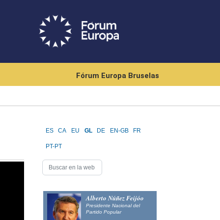
Fórum Europa Bruselas
ES
CA
EU
GL
DE
EN-GB
FR
PT-PT
Alberto Núñez Feijóo
Presidente Nacional del
Partido Popular