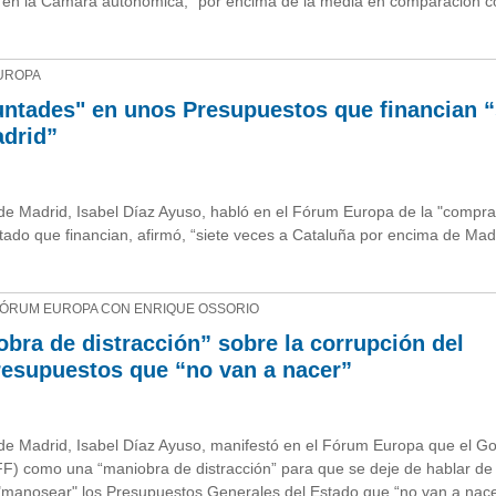
lla en la Cámara autonómica, “por encima de la media en comparación c
EUROPA
ntades" en unos Presupuestos que financian “
adrid”
de Madrid, Isabel Díaz Ayuso, habló en el Fórum Europa de la "compr
ado que financian, afirmó, “siete veces a Cataluña por encima de Mad
 FÓRUM EUROPA CON ENRIQUE OSSORIO
ra de distracción” sobre la corrupción del
esupuestos que “no van a nacer”
de Madrid, Isabel Díaz Ayuso, manifestó en el Fórum Europa que el G
CPFF) como una “maniobra de distracción” para que se deje de hablar de 
a "manosear" los Presupuestos Generales del Estado que “no van a nace