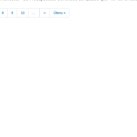
Next page
Last page
8
9
10
…
››
Último »