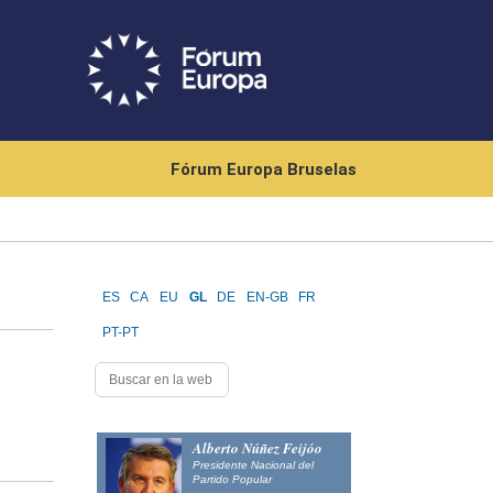
Fórum Europa Bruselas
ES
CA
EU
GL
DE
EN-GB
FR
PT-PT
Alberto Núñez Feijóo
Presidente Nacional del
Partido Popular