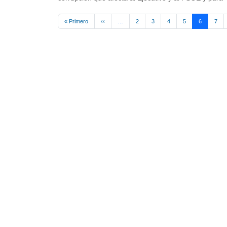
Pagination
First page
Previous page
« Primero
‹‹
…
2
3
4
5
6
7