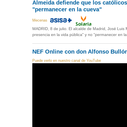
Almeida defiende que los católicos
"permanecer en la cueva"
Mecenas
MADRID, 8 de julio. El alcalde de Madrid, José Luis
presencia en la vida pública" y no "permanecer en la
NEF Online con don Alfonso Bullón
Puede verlo en nuestro canal de YouTube