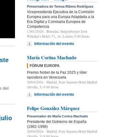
Presentadora de Teresa Ribera Rodríguez
Vicepresidenta Ejecutiva de la Comisión
Europea para una Europa Adaptada a la
Era Digital y Comisaria Europea de
Competencia
13/01/2026
- Bruselas, Steigenberger Icon
Wiltcher's Hotel (71, Av. Louise) 9:00 horas
Información del evento
María Corina Machado
ste
FÓRUM EUROPA
Premio Nobel de la Paz 2025 y líder
opositora en Venezuela
20/04/2026
- Madrid, Four Seasons Hotel Madrid
(Sevilla, 3) 9.00 horas
e del
Información del evento
Felipe González Márquez
Presentador de María Corina Machado
julio
Presidente del Gobierno de España
(1982-1996)
20/04/2026
- Madrid, Four Seasons Hotel Madrid
(Sevilla, 3) 9.00 horas