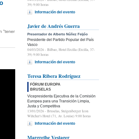
no
39) 9:00 horas
Información del evento
Javier de Andrés Guerra
n "tener
Presentador de Alberto Núñez Feijóo
Presidente del Partido Popular del País
Vasco
04/03/2026
- Bilbao, Hotel Ercilla (Ercilla, 37-
39) 9:00 horas
Información del evento
Teresa Ribera Rodríguez
FÓRUM EUROPA
BRUSELAS
Vicepresidenta Ejecutiva de la Comisión
Europea para una Transición Limpia,
Justa y Competitiva
13/01/2026
- Bruselas, Steigenberger Icon
Wiltcher's Hotel (71, Av. Louise) 9:00 horas
Información del evento
Margrethe Vestager