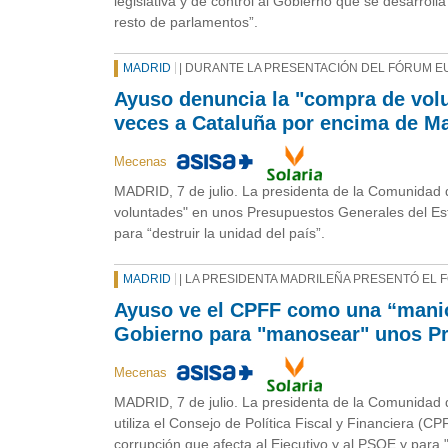
legislativa y de control al Gobierno que se desarro
resto de parlamentos”.
MADRID
| DURANTE LA PRESENTACIÓN DEL FÓRUM 
Ayuso denuncia la "compra de volu
veces a Cataluña por encima de M
Mecenas
MADRID, 7 de julio. La presidenta de la Comunidad 
voluntades" en unos Presupuestos Generales del Est
para “destruir la unidad del país”.
MADRID
| LA PRESIDENTA MADRILEÑA PRESENTÓ EL
Ayuso ve el CPFF como una “maniob
Gobierno para "manosear" unos Pr
Mecenas
MADRID, 7 de julio. La presidenta de la Comunidad 
utiliza el Consejo de Política Fiscal y Financiera (
corrupción que afecta al Ejecutivo y al PSOE y par