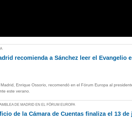
PA
adrid recomienda a Sánchez leer el Evangelio e
e Madrid, Enrique Ossorio, recomendó en el Fórum Europa al president
nte este verano.
SAMBLEA DE MADRID EN EL FÓRUM EUROPA
ficio de la Cámara de Cuentas finaliza el 13 de 