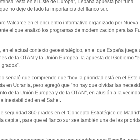
efensa “está en el Este de Europa”, España apuesta por “una
ue no deje de lado la importancia del flanco sur.
aro Valcarce en el encuentro informativo organizado por Nueva
te el que analizó los programas de modernización para las F
 en el actual contexto geoestratégico, en el que España juega 
ones de la OTAN y la Unión Europea, la apuesta del Gobierno “e
 grados”.
do señaló que comprende que “hoy la prioridad está en el Este 
sia en Ucrania, pero agregó que “no hay que olvidar las necesi
nto de la Unión Europea y de la OTAN”, en alusión a la vecinda
a inestabilidad en el Sahel.
de seguridad 360 grados en el ‘Concepto Estratégico de Madrid
capital, para que el flanco sur sea también una de las priori