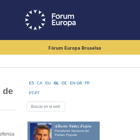
Fórum Europa Bruselas
ES
CA
EU
GL
DE
EN-GB
FR
 de
PT-PT
Alberto Núñez Feijóo
Presidente Nacional del
Defensa
Partido Popular