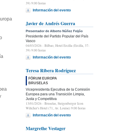
39) 9:00 horas
Información del evento
Europa
Javier de Andrés Guerra
Presentador de Alberto Núñez Feijóo
Presidente del Partido Popular del País
o
Vasco
04/03/2026
- Bilbao, Hotel Ercilla (Ercilla, 37-
39) 9:00 horas
ía
Información del evento
Teresa Ribera Rodríguez
FÓRUM EUROPA
BRUSELAS
opea
Vicepresidenta Ejecutiva de la Comisión
Europea para una Transición Limpia,
y
Justa y Competitiva
13/01/2026
- Bruselas, Steigenberger Icon
Wiltcher's Hotel (71, Av. Louise) 9:00 horas
Información del evento
Margrethe Vestager