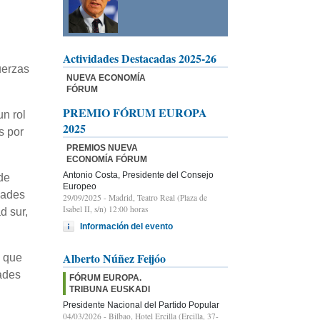
Actividades Destacadas 2025-26
uerzas
NUEVA ECONOMÍA
FÓRUM
PREMIO FÓRUM EUROPA
un rol
2025
s por
PREMIOS NUEVA
ECONOMÍA FÓRUM
Antonio Costa, Presidente del Consejo
de
Europeo
dades
29/09/2025
- Madrid, Teatro Real (Plaza de
Isabel II, s/n) 12:00 horas
d sur,
Información del evento
Alberto Núñez Feijóo
’ que
dades
FÓRUM EUROPA.
TRIBUNA EUSKADI
Presidente Nacional del Partido Popular
04/03/2026
- Bilbao, Hotel Ercilla (Ercilla, 37-