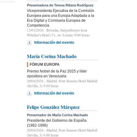
Presentadora de Teresa Ribera Rodríguez
Vicepresidenta Ejecutiva de la Comisión
Europea para una Europa Adaptada a la
Era Digital y Comisaria Europea de
Competencia
13/01/2026
- Bruselas, Steigenberger Icon
Wiltcher's Hotel (71, Av. Louise) 9:00 horas
Información del evento
María Corina Machado
FÓRUM EUROPA
Premio Nobel de la Paz 2025 y líder
opositora en Venezuela
20/04/2026
- Madrid, Four Seasons Hotel Madrid
(Sevilla, 3) 9.00 horas
Información del evento
Felipe González Márquez
Presentador de María Corina Machado
Presidente del Gobierno de España
(1982-1996)
20/04/2026
- Madrid, Four Seasons Hotel Madrid
(Sevilla, 3) 9.00 horas