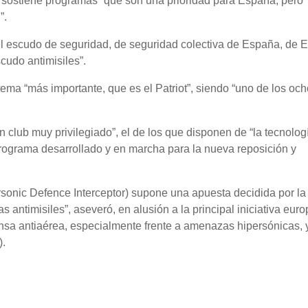
 sostiene programas “que son una prioridad para España, pero
”.
 el escudo de seguridad, de seguridad colectiva de España, de 
cudo antimisiles”.
tema “más importante, que es el Patriot”, siendo “uno de los och
 club muy privilegiado”, el de los que disponen de “la tecnolog
 programa desarrollado y en marcha para la nueva reposición y
sonic Defence Interceptor) supone una apuesta decidida por la
 antimisiles”, aseveró, en alusión a la principal iniciativa eur
sa antiaérea, especialmente frente a amenazas hipersónicas, 
).