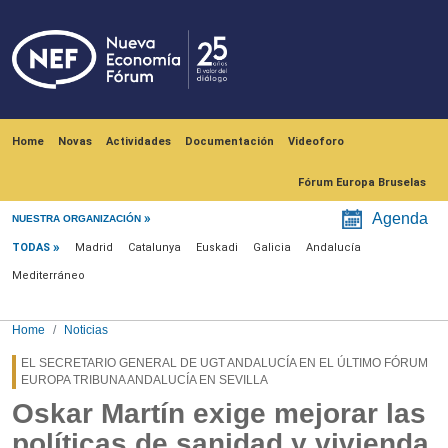
Skip to main content
Navegación principal
Home
Novas
Actividades
Documentación
Videoforo
Fórum Europa Bruselas
Menú noticias
Agenda
NUESTRA ORGANIZACIÓN
TODAS
Madrid
Catalunya
Euskadi
Galicia
Andalucía
Mediterráneo
Home
Noticias
EL SECRETARIO GENERAL DE UGT ANDALUCÍA EN EL ÚLTIMO FÓRUM
EUROPA TRIBUNA ANDALUCÍA EN SEVILLA
Oskar Martín exige mejorar las
políticas de sanidad y vivienda