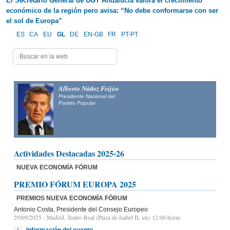
El Secretario General de UGT Andalucía valora el crecimiento
económico de la región pero avisa: “No debe conformarse con ser
el sol de Europa”
ES
CA
EU
GL
DE
EN-GB
FR
PT-PT
Alberto Núñez Feijóo
Presidente Nacional del
Partido Popular
Actividades Destacadas 2025-26
NUEVA ECONOMÍA FÓRUM
PREMIO FÓRUM EUROPA 2025
PREMIOS NUEVA ECONOMÍA FÓRUM
Antonio Costa, Presidente del Consejo Europeo
29/09/2025
- Madrid, Teatro Real (Plaza de Isabel II, s/n) 12:00 horas
Información del evento