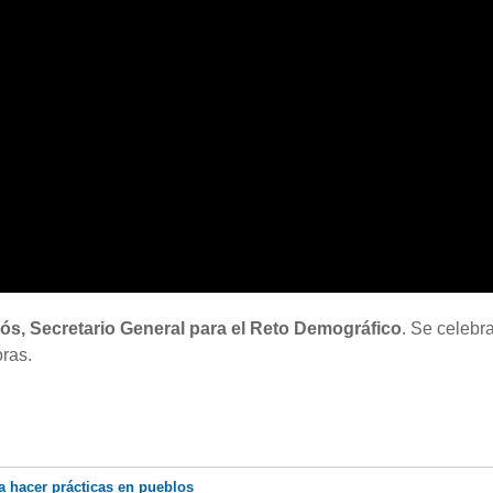
s, Secretario General para el Reto Demográfico
. Se celebra
ras.
a hacer prácticas en pueblos