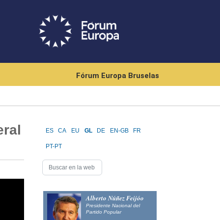
Fórum Europa Bruselas
eral
ES
CA
EU
GL
DE
EN-GB
FR
PT-PT
Alberto Núñez Feijóo
Presidente Nacional del
Partido Popular