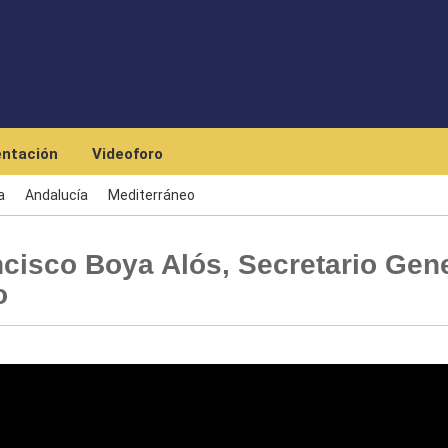
Skip to main content
ntación
Videoforo
a
Andalucía
Mediterráneo
cisco Boya Alós, Secretario Gen
o