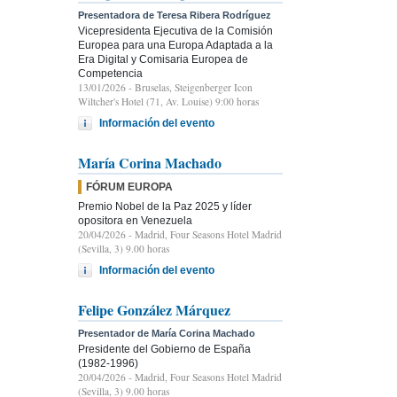
Presentadora de Teresa Ribera Rodríguez
Vicepresidenta Ejecutiva de la Comisión
Europea para una Europa Adaptada a la
Era Digital y Comisaria Europea de
Competencia
13/01/2026
- Bruselas, Steigenberger Icon
Wiltcher's Hotel (71, Av. Louise) 9:00 horas
Información del evento
María Corina Machado
FÓRUM EUROPA
Premio Nobel de la Paz 2025 y líder
opositora en Venezuela
20/04/2026
- Madrid, Four Seasons Hotel Madrid
(Sevilla, 3) 9.00 horas
Información del evento
Felipe González Márquez
Presentador de María Corina Machado
Presidente del Gobierno de España
(1982-1996)
20/04/2026
- Madrid, Four Seasons Hotel Madrid
(Sevilla, 3) 9.00 horas