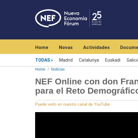
Navegación principal
Home
Novas
Actividades
Docume
Menú noticias
TODAS
Madrid
Catalunya
Euskadi
Galici
Home
Noticias
NEF Online con don Fran
para el Reto Demográfic
Puede verlo en nuestro canal de YouTube