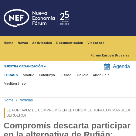
Skip to main content
Navegación principal
Home
Novas
Actividades
Documentación
Videoforo
Fórum Europa Bruselas
Menú noticias
Agenda
NUESTRA ORGANIZACIÓN
TODAS
Madrid
Catalunya
Euskadi
Galicia
Andalucía
Mediterráneo
Home
Noticias
EL PORTAVOZ DE COMPROMÍS EN EL FÓRUM EUROPA CON MANUELA
BERGEROT
Compromís descarta participar
en la alternativa de Rufián: