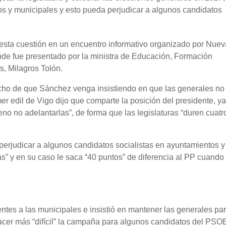
s y municipales y esto pueda perjudicar a algunos candidatos
a esta cuestión en un encuentro informativo organizado por Nuev
e fue presentado por la ministra de Educación, Formación
s, Milagros Tolón.
cho de que Sánchez venga insistiendo en que las generales no
mer edil de Vigo dijo que comparte la posición del presidente, y
eno no adelantarlas”, de forma que las legislaturas “duren cuatr
erjudicar a algunos candidatos socialistas en ayuntamientos y
as” y en su caso le saca “40 puntos” de diferencia al PP cuando
tes a las municipales e insistió en mantener las generales pa
cer más “difícil” la campaña para algunos candidatos del PSO