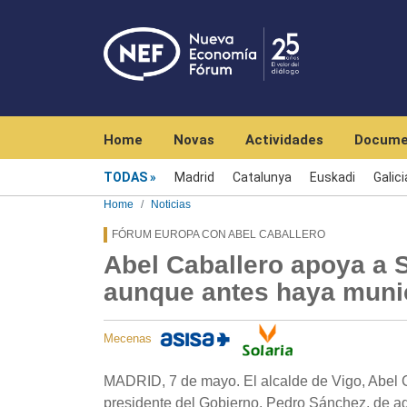
Navegación principal
Home
Novas
Actividades
Docume
Menú noticias
TODAS
Madrid
Catalunya
Euskadi
Galici
Home
Noticias
FÓRUM EUROPA CON ABEL CABALLERO
Abel Caballero apoya a S
aunque antes haya muni
Mecenas
MADRID, 7 de mayo. El alcalde de Vigo, Abel C
presidente del Gobierno, Pedro Sánchez, de ago