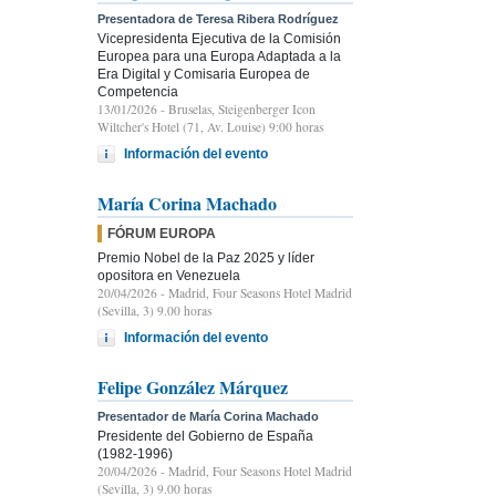
Presentadora de Teresa Ribera Rodríguez
Vicepresidenta Ejecutiva de la Comisión
Europea para una Europa Adaptada a la
Era Digital y Comisaria Europea de
Competencia
13/01/2026
- Bruselas, Steigenberger Icon
Wiltcher's Hotel (71, Av. Louise) 9:00 horas
Información del evento
María Corina Machado
FÓRUM EUROPA
Premio Nobel de la Paz 2025 y líder
opositora en Venezuela
20/04/2026
- Madrid, Four Seasons Hotel Madrid
(Sevilla, 3) 9.00 horas
Información del evento
Felipe González Márquez
Presentador de María Corina Machado
Presidente del Gobierno de España
(1982-1996)
20/04/2026
- Madrid, Four Seasons Hotel Madrid
(Sevilla, 3) 9.00 horas