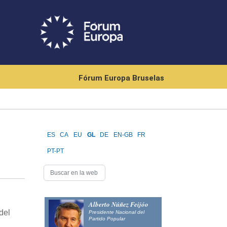
Fórum Europa Bruselas
ES
CA
EU
GL
DE
EN-GB
FR
PT-PT
Alberto Núñez Feijóo
del
Presidente Nacional del
Partido Popular