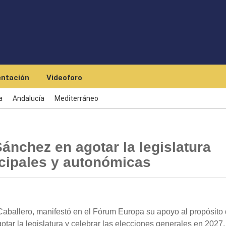
Skip to main content
ntación
Videoforo
a
Andalucía
Mediterráneo
ánchez en agotar la legislatura
cipales y autonómicas
aballero, manifestó en el Fórum Europa su apoyo al propósito 
tar la legislatura y celebrar las elecciones generales en 2027,