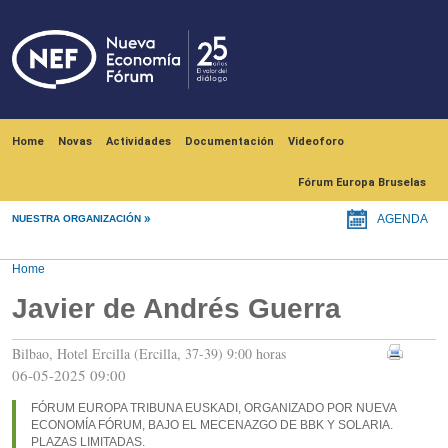
Skip to main content
Navegación principal
Home
Novas
Actividades
Documentación
Videoforo
Fórum Europa Bruselas
NUESTRA ORGANIZACIÓN
AGENDA
Home
Javier de Andrés Guerra
Bilbao, Hotel Ercilla (Ercilla, 37-39) 9:00 horas
06-05-2025 09:00
FÓRUM EUROPA TRIBUNA EUSKADI, ORGANIZADO POR NUEVA
ECONOMÍA FÓRUM, BAJO EL MECENAZGO DE BBK Y SOLARIA.
PLAZAS LIMITADAS.