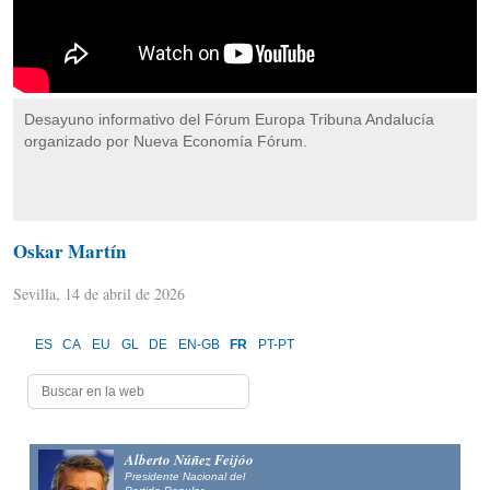
Desayuno informativo del Fórum Europa Tribuna Andalucía
organizado por Nueva Economía Fórum.
Oskar Martín
Sevilla, 14 de abril de 2026
ES
CA
EU
GL
DE
EN-GB
FR
PT-PT
Alberto Núñez Feijóo
Presidente Nacional del