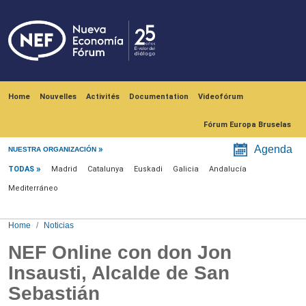
Skip to main content
Navegación principal
Home
Nouvelles
Activités
Documentation
Videofórum
Fórum Europa Bruselas
Menú noticias
Agenda
NUESTRA ORGANIZACIÓN
TODAS
Madrid
Catalunya
Euskadi
Galicia
Andalucía
Mediterráneo
Home
Noticias
NEF Online con don Jon
Insausti, Alcalde de San
Sebastián