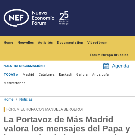
Skip to main content
Navegación principal
Home
Nouvelles
Activités
Documentation
Videofórum
Fórum Europa Bruselas
Menú noticias
Agenda
NUESTRA ORGANIZACIÓN
TODAS
Madrid
Catalunya
Euskadi
Galicia
Andalucía
Mediterráneo
Home
Noticias
FÓRUM EUROPA CON MANUELA BERGEROT
La Portavoz de Más Madrid
valora los mensajes del Papa y