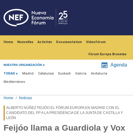
Skip to main content
Navegación principal
Home
Nouvelles
Activités
Documentation
Videofórum
Fórum Europa Bruselas
Menú noticias
Agenda
NUESTRA ORGANIZACIÓN
TODAS
Madrid
Catalunya
Euskadi
Galicia
Andalucía
Mediterráneo
Home
Noticias
ALBERTO NÚÑEZ FEIJÓO EL FÓRUM EUROPA EN MADRID CON EL
CANDIDATO DEL PP A LA PRESIDENCIA DE LA JUNTA DE CASTILLA Y
LEÓN
Feijóo llama a Guardiola y Vox