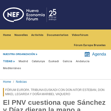
Skip to main content
Navegación principal
Home
Nouvelles
Activités
Documentation
Videofórum
Fórum Europa Bruselas
Menú noticias
Agenda
NUESTRA ORGANIZACIÓN
TODAS
Madrid
Catalunya
Euskadi
Galicia
Andalucía
Mediterráneo
Home
Noticias
FÓRUM EUROPA. TRIBUNA EUSKADI CON DON AITOR ESTEBAN, DON
MIKEL LEGARDA Y DOÑA MARIBEL VAQUERO
El PNV cuestiona que Sánchez
y Díaz dieran la mano a