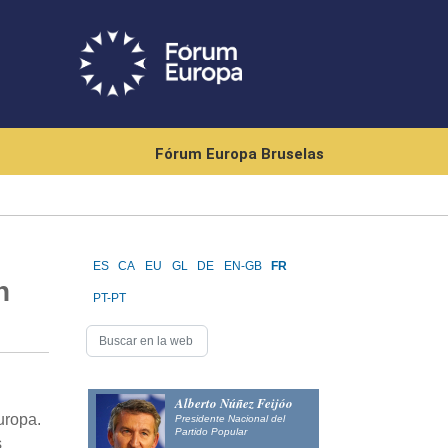
Fórum Europa Bruselas
ES
CA
EU
GL
DE
EN-GB
FR
n
PT-PT
Alberto Núñez Feijóo
uropa.
Presidente Nacional del
Partido Popular
s