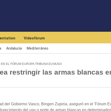
Skip to main content
entation
Videofórum
a
Andalucía
Mediterráneo
 EN EL FÓRUM EUROPA TRIBUNA EUSKADI
ea restringir las armas blancas e
d del Gobierno Vasco, Bingen Zupiria, aseguró en el 'Fórum E
ndurecimiento del uso o porte de armas blancas en determinado