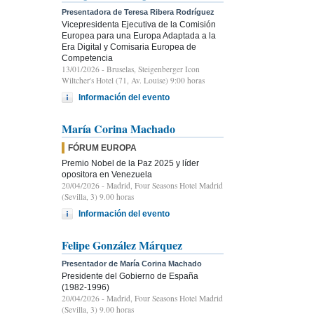
Presentadora de Teresa Ribera Rodríguez
Vicepresidenta Ejecutiva de la Comisión
Europea para una Europa Adaptada a la
Era Digital y Comisaria Europea de
Competencia
13/01/2026
- Bruselas, Steigenberger Icon
Wiltcher's Hotel (71, Av. Louise) 9:00 horas
Información del evento
María Corina Machado
FÓRUM EUROPA
Premio Nobel de la Paz 2025 y líder
opositora en Venezuela
20/04/2026
- Madrid, Four Seasons Hotel Madrid
(Sevilla, 3) 9.00 horas
Información del evento
Felipe González Márquez
Presentador de María Corina Machado
Presidente del Gobierno de España
(1982-1996)
20/04/2026
- Madrid, Four Seasons Hotel Madrid
(Sevilla, 3) 9.00 horas