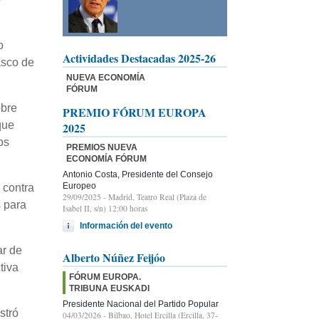
o
Actividades Destacadas 2025-26
asco de
NUEVA ECONOMÍA
FÓRUM
obre
PREMIO FÓRUM EUROPA
que
2025
os
PREMIOS NUEVA
ECONOMÍA FÓRUM
Antonio Costa, Presidente del Consejo
Europeo
 contra
29/09/2025
- Madrid, Teatro Real (Plaza de
s para
Isabel II, s/n) 12:00 horas
Información del evento
ar de
Alberto Núñez Feijóo
tiva
FÓRUM EUROPA.
TRIBUNA EUSKADI
Presidente Nacional del Partido Popular
stró
04/03/2026
- Bilbao, Hotel Ercilla (Ercilla, 37-