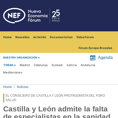
Skip to main content
Navegación principal
Home
Nouvelles
Activités
Documentation
Videofórum
Fórum Europa Bruselas
Menú noticias
Agenda
NUESTRA ORGANIZACIÓN
TODAS
Madrid
Catalunya
Euskadi
Galicia
Andalucía
Mediterráneo
Home
Noticias
EL CONSEJERO DE CASTILLA Y LEÓN PROTAGONISTA DEL FORO
SALUD
Castilla y León admite la falta
de especialistas en la sanidad