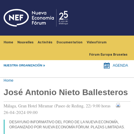
Skip to main content
Navegación principal
Home
Nouvelles
Activités
Documentation
Videofórum
Fórum Europa Bruselas
NUESTRA ORGANIZACIÓN
AGENDA
Home
José Antonio Nieto Ballesteros
Málaga, Gran Hotel Miramar (Paseo de Reding, 22) 9:00 horas
26-04-2024 09:00
DESAYUNO INFORMATIVO DEL FORO DE LA NUEVA ECONOMÍA,
ORGANIZADO POR NUEVA ECONOMÍA FÓRUM. PLAZAS LIMITADAS.