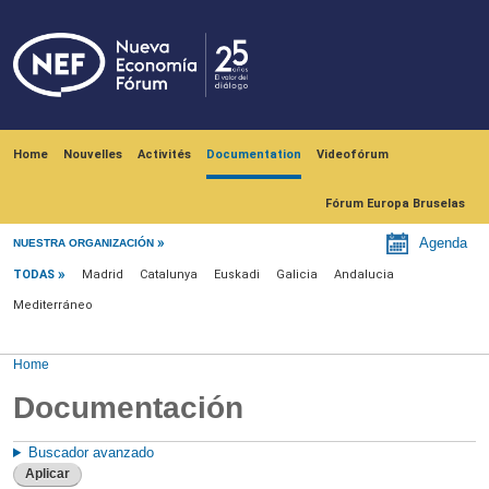
Skip to main content
Navegación principal
Home
Nouvelles
Activités
Documentation
Videofórum
Fórum Europa Bruselas
Menu documentación
Agenda
NUESTRA ORGANIZACIÓN
TODAS
Madrid
Catalunya
Euskadi
Galicia
Andalucia
Mediterráneo
Home
Documentación
Buscador avanzado
Aplicar