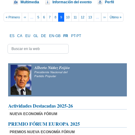
Multimedia
Información del evento
Perfil
Pagination
First page
Previous page
Next page
Last pag
« Primero
‹‹
…
5
6
7
8
9
10
11
12
13
…
››
Último »
ES
CA
EU
GL
DE
EN-GB
FR
PT-PT
Alberto Núñez Feijóo
Presidente Nacional del
Partido Popular
Actividades Destacadas 2025-26
NUEVA ECONOMÍA FÓRUM
PREMIO FÓRUM EUROPA 2025
PREMIOS NUEVA ECONOMÍA FÓRUM