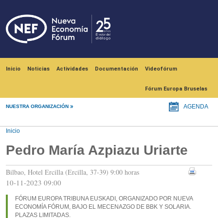
Pasar al contenido principal
Navegación principal
Inicio
Noticias
Actividades
Documentación
Videofórum
Fórum Europa Bruselas
NUESTRA ORGANIZACIÓN
AGENDA
Inicio
Pedro María Azpiazu Uriarte
Bilbao, Hotel Ercilla (Ercilla, 37-39) 9:00 horas
10-11-2023 09:00
FÓRUM EUROPA TRIBUNA EUSKADI, ORGANIZADO POR NUEVA
ECONOMÍA FÓRUM, BAJO EL MECENAZGO DE BBK Y SOLARIA.
PLAZAS LIMITADAS.