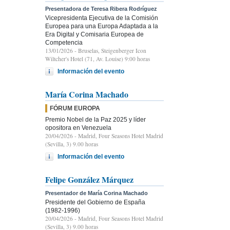
Presentadora de Teresa Ribera Rodríguez
Vicepresidenta Ejecutiva de la Comisión
Europea para una Europa Adaptada a la
Era Digital y Comisaria Europea de
Competencia
13/01/2026
- Bruselas, Steigenberger Icon
Wiltcher's Hotel (71, Av. Louise) 9:00 horas
Información del evento
María Corina Machado
FÓRUM EUROPA
Premio Nobel de la Paz 2025 y líder
opositora en Venezuela
20/04/2026
- Madrid, Four Seasons Hotel Madrid
(Sevilla, 3) 9.00 horas
Información del evento
Felipe González Márquez
Presentador de María Corina Machado
Presidente del Gobierno de España
(1982-1996)
20/04/2026
- Madrid, Four Seasons Hotel Madrid
(Sevilla, 3) 9.00 horas