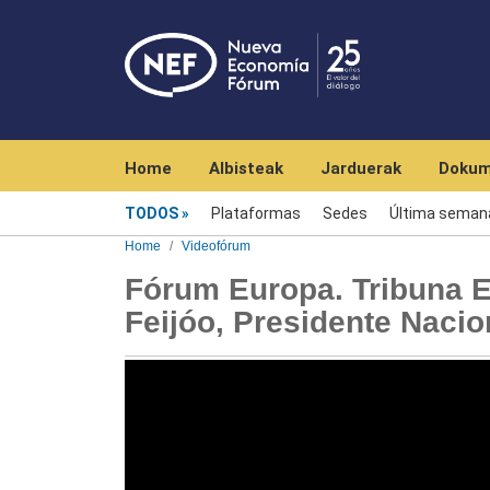
Navegación principal
Home
Albisteak
Jarduerak
Dokum
Videofórum
TODOS
Plataformas
Sedes
Última seman
Home
Videofórum
Fórum Europa. Tribuna E
Feijóo, Presidente Nacio