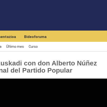
Skip to main content
entazioa
Bideoforuma
a
Último mes
Curso
uskadi con don Alberto Núñez
nal del Partido Popular