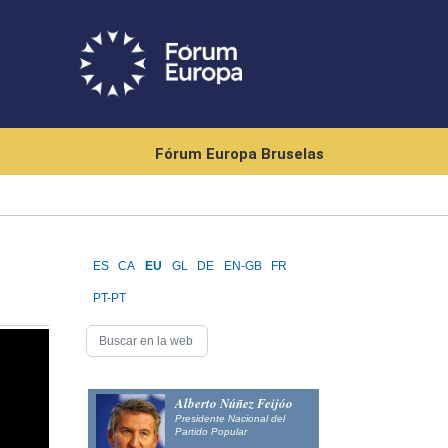
Fórum Europa Bruselas
ES
CA
EU
GL
DE
EN-GB
FR
PT-PT
Alberto Núñez Feijóo
Presidente Nacional del
Partido Popular