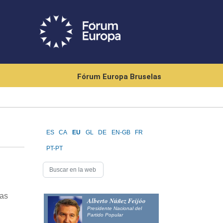
Fórum Europa Bruselas
ES
CA
EU
GL
DE
EN-GB
FR
PT-PT
las
Alberto Núñez Feijóo
Presidente Nacional del
Partido Popular