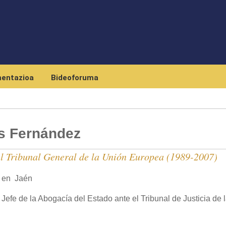
Skip to main content
entazioa
Bideoforuma
as Fernández
el Tribunal General de la Unión Europea (1989-2007)
 en Jaén
fe de la Abogacía del Estado ante el Tribunal de Justicia de 