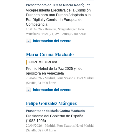
Presentadora de Teresa Ribera Rodríguez
Vicepresidenta Ejecutiva de la Comisión
Europea para una Europa Adaptada a la
Era Digital y Comisaria Europea de
Competencia
13/01/2026
- Bruselas, Steigenberger Icon
Wiltcher's Hotel (71, Av. Louise) 9:00 horas
Información del evento
María Corina Machado
FÓRUM EUROPA
Premio Nobel de la Paz 2025 y líder
opositora en Venezuela
20/04/2026
- Madrid, Four Seasons Hotel Madrid
(Sevilla, 3) 9.00 horas
Información del evento
Felipe González Márquez
Presentador de María Corina Machado
Presidente del Gobierno de España
(1982-1996)
20/04/2026
- Madrid, Four Seasons Hotel Madrid
(Sevilla, 3) 9.00 horas