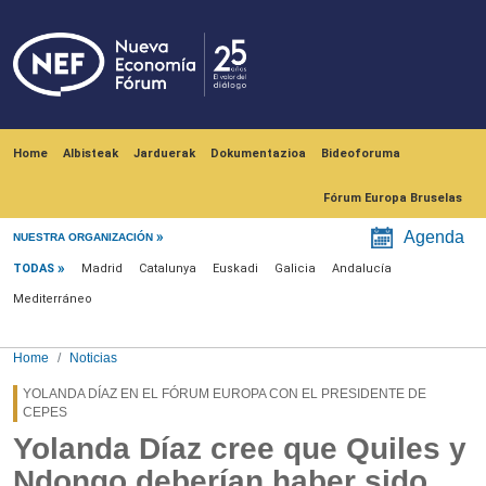
Skip to main content
Navegación principal
Home
Albisteak
Jarduerak
Dokumentazioa
Bideoforuma
Fórum Europa Bruselas
Menú noticias
Agenda
NUESTRA ORGANIZACIÓN
TODAS
Madrid
Catalunya
Euskadi
Galicia
Andalucía
Mediterráneo
Home
Noticias
YOLANDA DÍAZ EN EL FÓRUM EUROPA CON EL PRESIDENTE DE
CEPES
Yolanda Díaz cree que Quiles y
Ndongo deberían haber sido