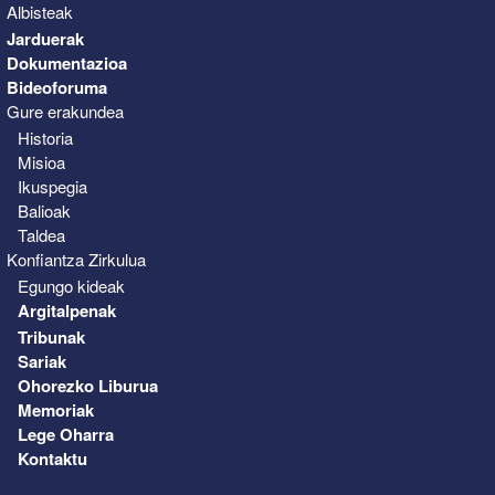
Albisteak
Jarduerak
Dokumentazioa
Bideoforuma
Gure erakundea
Historia
Misioa
Ikuspegia
Balioak
Taldea
Konfiantza Zirkulua
Egungo kideak
Argitalpenak
Tribunak
Sariak
Ohorezko Liburua
Memoriak
Lege Oharra
Kontaktu