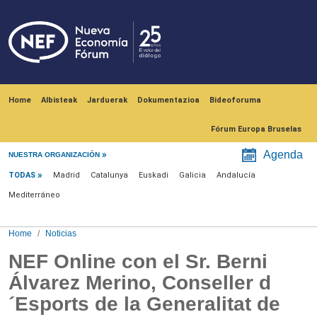
Skip to main content
Navegación principal
Home
Albisteak
Jarduerak
Dokumentazioa
Bideoforuma
Fórum Europa Bruselas
Menú noticias
Agenda
NUESTRA ORGANIZACIÓN
TODAS
Madrid
Catalunya
Euskadi
Galicia
Andalucía
Mediterráneo
Home
Noticias
NEF Online con el Sr. Berni
Álvarez Merino, Conseller d
´Esports de la Generalitat de