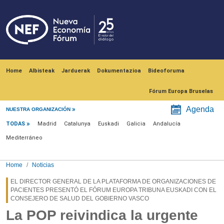
Skip to main content
Navegación principal
Home
Albisteak
Jarduerak
Dokumentazioa
Bideoforuma
Fórum Europa Bruselas
Menú noticias
Agenda
NUESTRA ORGANIZACIÓN
TODAS
Madrid
Catalunya
Euskadi
Galicia
Andalucía
Mediterráneo
Home
Noticias
EL DIRECTOR GENERAL DE LA PLATAFORMA DE ORGANIZACIONES DE
PACIENTES PRESENTÓ EL FÓRUM EUROPA TRIBUNA EUSKADI CON EL
CONSEJERO DE SALUD DEL GOBIERNO VASCO
La POP reivindica la urgente