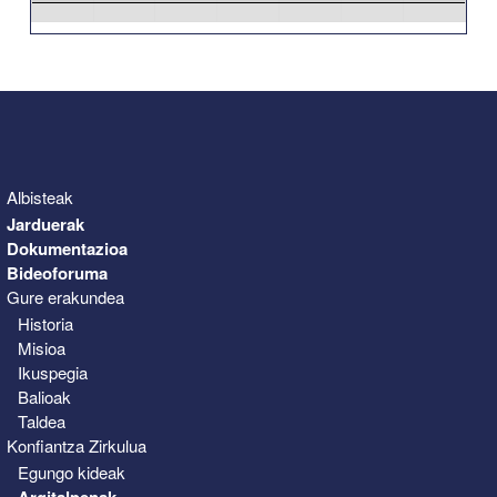
31
1
2
3
4
5
6
Albisteak
Jarduerak
Dokumentazioa
Bideoforuma
Gure erakundea
Historia
Misioa
Ikuspegia
Balioak
Taldea
Konfiantza Zirkulua
Egungo kideak