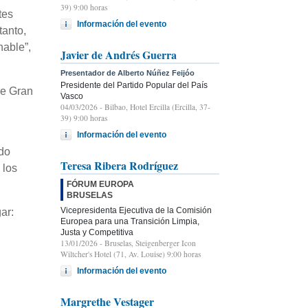
39) 9:00 horas
tes
Información del evento
tanto,
nable”,
Javier de Andrés Guerra
Presentador de Alberto Núñez Feijóo
Presidente del Partido Popular del País
de Gran
Vasco
04/03/2026
- Bilbao, Hotel Ercilla (Ercilla, 37-
39) 9:00 horas
Información del evento
do
Teresa Ribera Rodríguez
 los
FÓRUM EUROPA
BRUSELAS
Vicepresidenta Ejecutiva de la Comisión
ar:
Europea para una Transición Limpia,
Justa y Competitiva
13/01/2026
- Bruselas, Steigenberger Icon
Wiltcher's Hotel (71, Av. Louise) 9:00 horas
Información del evento
Margrethe Vestager