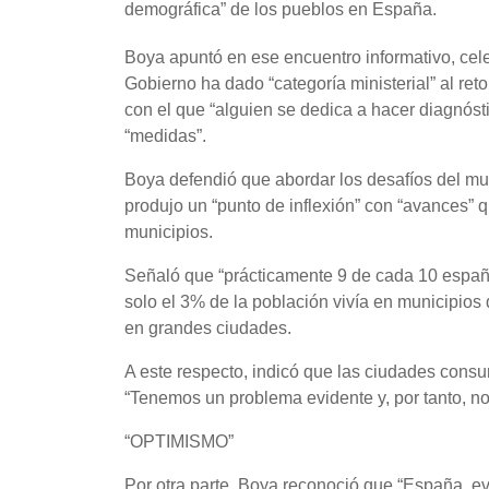
demográfica” de los pueblos en España.
Boya apuntó en ese encuentro informativo, ce
Gobierno ha dado “categoría ministerial” al re
con el que “alguien se dedica a hacer diagnóst
“medidas”.
Boya defendió que abordar los desafíos del mun
produjo un “punto de inflexión” con “avances” 
municipios.
Señaló que “prácticamente 9 de cada 10 español
solo el 3% de la población vivía en municipios 
en grandes ciudades.
A este respecto, indicó que las ciudades cons
“Tenemos un problema evidente y, por tanto, no 
“OPTIMISMO”
Por otra parte, Boya reconoció que “España, e