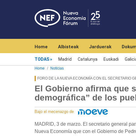
Navegación principal
Home
Albisteak
Jarduerak
Dokum
Menú noticias
TODAS
Madrid
Catalunya
Euskadi
Galici
Home
Noticias
FORO DE LA NUEVA ECONOMÍA CON EL SECRETARIO 
El Gobierno afirma que s
demográfica” de los pu
Bajo el mecenazgo de
MADRID, 3 de marzo. El secretario general par
Nueva Economía que con el Gobierno de Pedro 