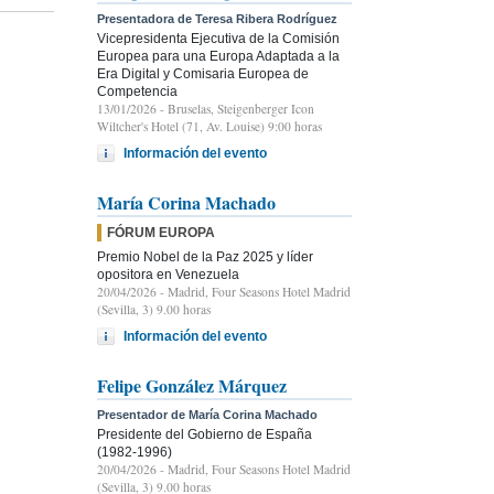
Presentadora de Teresa Ribera Rodríguez
Vicepresidenta Ejecutiva de la Comisión
Europea para una Europa Adaptada a la
Era Digital y Comisaria Europea de
Competencia
13/01/2026
- Bruselas, Steigenberger Icon
Wiltcher's Hotel (71, Av. Louise) 9:00 horas
Información del evento
María Corina Machado
FÓRUM EUROPA
Premio Nobel de la Paz 2025 y líder
opositora en Venezuela
20/04/2026
- Madrid, Four Seasons Hotel Madrid
(Sevilla, 3) 9.00 horas
Información del evento
Felipe González Márquez
Presentador de María Corina Machado
Presidente del Gobierno de España
(1982-1996)
20/04/2026
- Madrid, Four Seasons Hotel Madrid
(Sevilla, 3) 9.00 horas