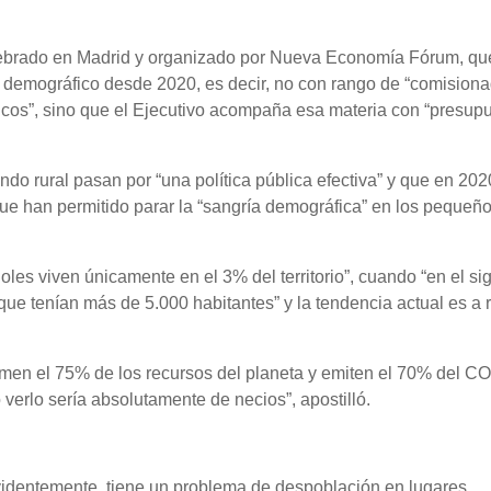
lebrado en Madrid y organizado por Nueva Economía Fórum, qu
to demográfico desde 2020, es decir, no con rango de “comision
icos”, sino que el Ejecutivo acompaña esa materia con “presupu
do rural pasan por “una política pública efectiva” y que en 202
que han permitido parar la “sangría demográfica” en los pequeñ
es viven únicamente en el 3% del territorio”, cuando “en el si
que tenían más de 5.000 habitantes” y la tendencia actual es a r
umen el 75% de los recursos del planeta y emiten el 70% del CO
verlo sería absolutamente de necios”, apostilló.
videntemente, tiene un problema de despoblación en lugares