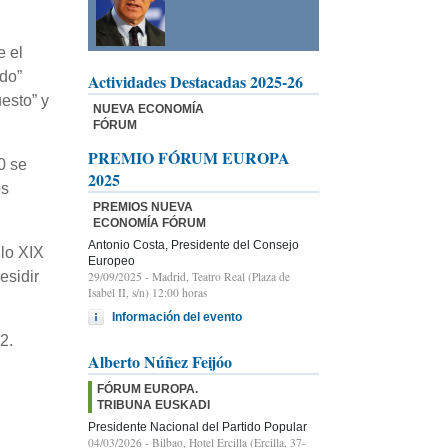
e el
ado”
Actividades Destacadas 2025-26
esto” y
NUEVA ECONOMÍA
FÓRUM
PREMIO FÓRUM EUROPA
0 se
2025
os
PREMIOS NUEVA
ECONOMÍA FÓRUM
Antonio Costa, Presidente del Consejo
glo XIX
Europeo
esidir
29/09/2025
- Madrid, Teatro Real (Plaza de
Isabel II, s/n) 12:00 horas
Información del evento
2.
Alberto Núñez Feijóo
FÓRUM EUROPA.
TRIBUNA EUSKADI
Presidente Nacional del Partido Popular
04/03/2026
- Bilbao, Hotel Ercilla (Ercilla, 37-