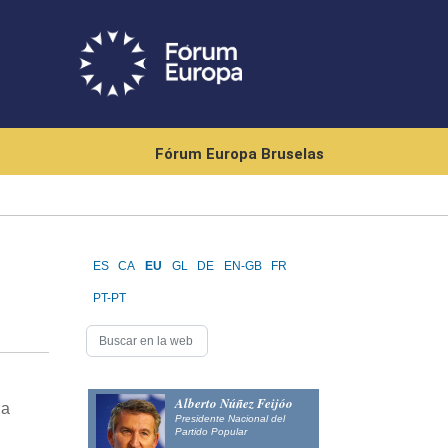
Fórum Europa Bruselas
ES
CA
EU
GL
DE
EN-GB
FR
PT-PT
Alberto Núñez Feijóo
la
Presidente Nacional del
Partido Popular