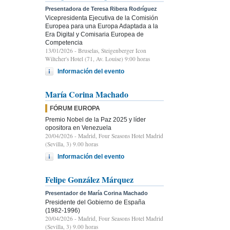
Presentadora de Teresa Ribera Rodríguez
Vicepresidenta Ejecutiva de la Comisión
Europea para una Europa Adaptada a la
Era Digital y Comisaria Europea de
Competencia
13/01/2026
- Bruselas, Steigenberger Icon
Wiltcher's Hotel (71, Av. Louise) 9:00 horas
Información del evento
María Corina Machado
FÓRUM EUROPA
Premio Nobel de la Paz 2025 y líder
opositora en Venezuela
20/04/2026
- Madrid, Four Seasons Hotel Madrid
(Sevilla, 3) 9.00 horas
Información del evento
Felipe González Márquez
Presentador de María Corina Machado
Presidente del Gobierno de España
(1982-1996)
20/04/2026
- Madrid, Four Seasons Hotel Madrid
(Sevilla, 3) 9.00 horas