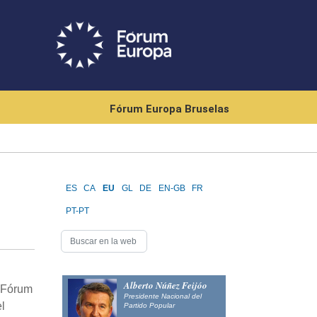
Fórum Europa Bruselas
ES
CA
EU
GL
DE
EN-GB
FR
PT-PT
Alberto Núñez Feijóo
 ‘Fórum
Presidente Nacional del
el
Partido Popular