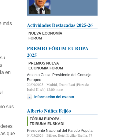
te más
Actividades Destacadas 2025-26
NUEVA ECONOMÍA
u
FÓRUM
PREMIO FÓRUM EUROPA
2025
 su
PREMIOS NUEVA
s
ECONOMÍA FÓRUM
ia en
Antonio Costa, Presidente del Consejo
Europeo
29/09/2025
- Madrid, Teatro Real (Plaza de
Isabel II, s/n) 12:00 horas
si
Información del evento
omo sus
Alberto Núñez Feijóo
FÓRUM EUROPA.
TRIBUNA EUSKADI
íderes
Presidente Nacional del Partido Popular
sas que
04/03/2026
- Bilbao, Hotel Ercilla (Ercilla, 37-