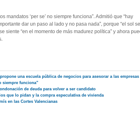
r los mandatos ‘per se’ no siempre funciona”. Admitió que “hay
mportante dar un paso al lado y no pasa nada”, porque “el sol s
ue se siente “en el momento de más madurez política” y ahora pu
s.
propone una escuela pública de negocios para asesorar a las empresas
o siempre funciona”
condonación de deuda para volver a ser candidato
pios que lo pidan y la compra especulativa de vivienda
ís en las Cortes Valencianas