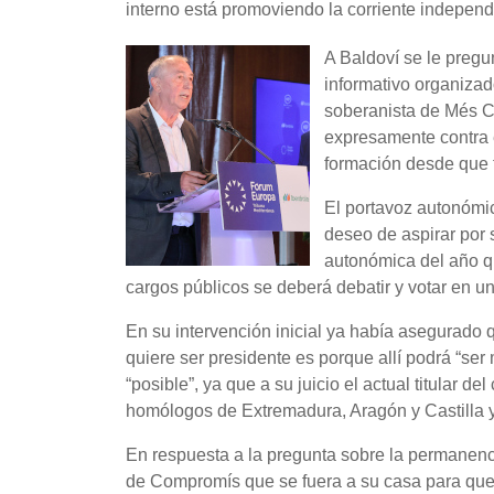
interno está promoviendo la corriente independe
A Baldoví se le pregu
informativo organiza
soberanista de Més Co
expresamente contra é
formación desde que 
El portavoz autonómi
deseo de aspirar por 
autonómica del año qu
cargos públicos se deberá debatir y votar en u
En su intervención inicial ya había asegurado q
quiere ser presidente es porque allí podrá “ser
“posible”, ya que a su juicio el actual titular 
homólogos de Extremadura, Aragón y Castilla y 
En respuesta a la pregunta sobre la permanencia
de Compromís que se fuera a su casa para que 