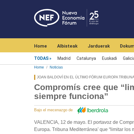
Navegación principal
Home
Albisteak
Jarduerak
Dokum
Menú noticias
TODAS
Madrid
Catalunya
Euskadi
Galici
Home
Noticias
JOAN BALDOVÍ EN EL ÚLTIMO FÓRUM EUROPA TRIBUN
Compromís cree que “lim
siempre funciona”
Bajo el mecenazgo de
VALENCIA, 12 de mayo. El portavoz de Comprom
Europa. Tribuna Mediterránea’ que “limitar los 