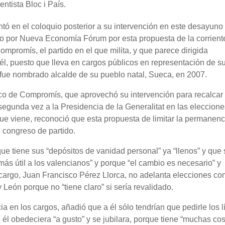
ntista Bloc i País.
ntó en el coloquio posterior a su intervención en este desayuno
do por Nueva Economía Fórum por esta propuesta de la corrien
mpromís, el partido en el que milita, y que parece dirigida
l, puesto que lleva en cargos públicos en representación de s
fue nombrado alcalde de su pueblo natal, Sueca, en 2007.
co de Compromís, que aprovechó su intervención para recalcar
segunda vez a la Presidencia de la Generalitat en las eleccione
e viene, reconoció que esta propuesta de limitar la permanenc
n congreso de partido.
ue tiene sus “depósitos de vanidad personal” ya “llenos” y que 
 más útil a los valencianos” y porque “el cambio es necesario” y
del cargo, Juan Francisco Pérez Llorca, no adelanta elecciones c
León porque no “tiene claro” si sería revalidado.
 en los cargos, añadió que a él sólo tendrían que pedirle los l
él obedeciera “a gusto” y se jubilara, porque tiene “muchas co