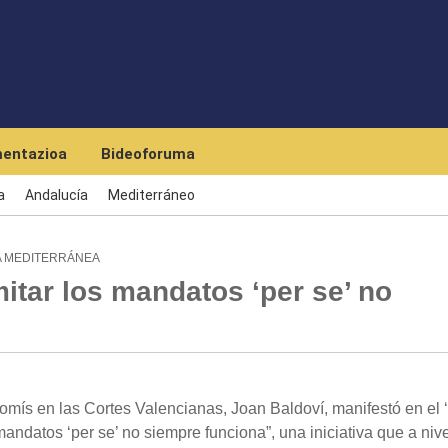
Skip to main content
entazioa
Bideoforuma
a
Andalucía
Mediterráneo
A MEDITERRÁNEA
itar los mandatos ‘per se’ no
ís en las Cortes Valencianas, Joan Baldoví, manifestó en el
mandatos ‘per se’ no siempre funciona”, una iniciativa que a niv