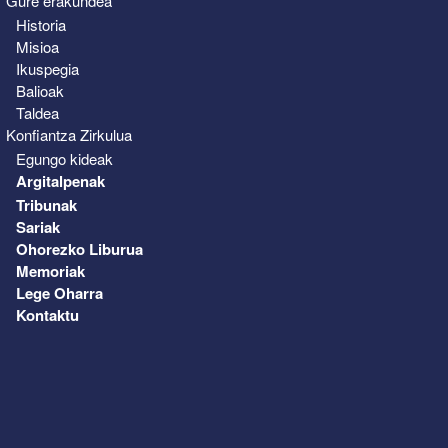
Gure erakundea
Historia
Misioa
Ikuspegia
Balioak
Taldea
Konfiantza Zirkulua
Egungo kideak
Argitalpenak
Tribunak
Sariak
Ohorezko Liburua
Memoriak
Lege Oharra
Kontaktu