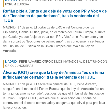
MADRID
| GABRIEL RUFIÁN ASISTE COMO INVITADO AL EVENTO DEL
FÓRUM EUROPA
Rufián pide a Junts que deje de votar con PP y Vox y de
dar “lecciones de patriotismo”, tras la sentencia del
TJUE
MADRID, 17 de julio. El portavoz de ERC en el Congreso de los
Diputados, Gabriel Rufian, pidió, en el marco del Fórum Europa, a Junts
per Catalunya que “deje de votar con PP y Vox” en el Parlamento y de
dar a su partido “lecciones de patriotismo”, tras conocerse la sentencia
del Tribunal de Justicia de la Unión Europea que avala la Ley de
Amnistía.
MADRID
| PEPE ÁLVAREZ, OTRO DE LOS INVITADOS AL DESAYUNO CON
ORIOL JUNQUERAS
Álvarez (UGT) cree que la Ley de Amnistía “es un tema
jurídicamente cerrado” tras la sentencia del TJUE
MADRID, 17 de julio. El secretario general de UGT, Pepe Álvarez,
aseguró, en el marco del Fórum Europa, que la Ley de Amnistía “es un
tema jurídicamente cerrado”, después de que el Tribunal de Justicia de
la Unión Europea (TJUE) avalara que su aplicación en España no
contraviene el derecho comunitario y asegurara que sirvió para propiciar
la reconciliación.