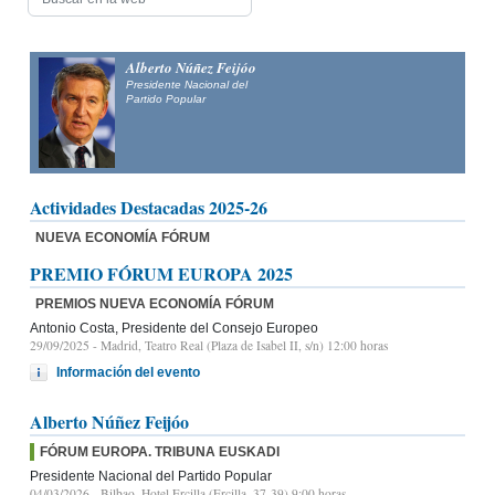
Alfonso Fernández
Mañueco
Presidente del Partido Popular de Castilla y León y candidato
a la Presidencia de la Junta de Castilla y León
Actividades Destacadas 2025-26
NUEVA ECONOMÍA FÓRUM
PREMIO FÓRUM EUROPA 2025
PREMIOS NUEVA ECONOMÍA FÓRUM
Antonio Costa, Presidente del Consejo Europeo
29/09/2025
- Madrid, Teatro Real (Plaza de Isabel II, s/n) 12:00 horas
Información del evento
Alberto Núñez Feijóo
FÓRUM EUROPA. TRIBUNA EUSKADI
Presidente Nacional del Partido Popular
04/03/2026
- Bilbao, Hotel Ercilla (Ercilla, 37-39) 9:00 horas