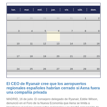
lun.
mar.
mié.
jue.
vie.
sáb.
dom.
27
28
29
30
31
1
2
3
4
5
6
7
8
9
10
11
12
13
14
15
16
17
18
19
20
21
22
23
24
25
26
27
28
29
30
31
1
2
3
4
5
6
El CEO de Ryanair cree que los aeropuertos
regionales españoles habrían cerrado si Aena fuera
una compañía privada
MADRID, 16 de julio. El consejero delegado de Ryanair, Eddie Wilson,
denunció en el Foro de la Nueva Economía que Aena se limita a