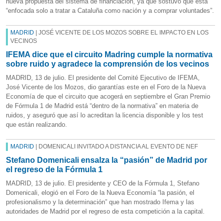
nueva propuesta del sistema de financiación, ya que sostuvo que está
“enfocada solo a tratar a Cataluña como nación y a comprar voluntades”.
MADRID
| JOSÉ VICENTE DE LOS MOZOS SOBRE EL IMPACTO EN LOS
VECINOS
IFEMA dice que el circuito Madring cumple la normativa
sobre ruido y agradece la comprensión de los vecinos
MADRID, 13 de julio. El presidente del Comité Ejecutivo de IFEMA,
José Vicente de los Mozos, dio garantías este en el Foro de la Nueva
Economía de que el circuito que acogerá en septiembre el Gran Premio
de Fórmula 1 de Madrid está “dentro de la normativa” en materia de
ruidos, y aseguró que así lo acreditan la licencia disponible y los test
que están realizando.
MADRID
| DOMENICALI INVITADO A DISTANCIA AL EVENTO DE NEF
Stefano Domenicali ensalza la “pasión” de Madrid por
el regreso de la Fórmula 1
MADRID, 13 de julio. El presidente y CEO de la Fórmula 1, Stefano
Domenicali, elogió en el Foro de la Nueva Economía “la pasión, el
profesionalismo y la determinación” que han mostrado Ifema y las
autoridades de Madrid por el regreso de esta competición a la capital.