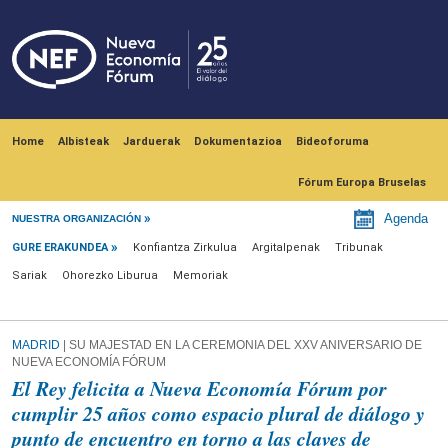
Skip to main content
Navegación principal
Home
Albisteak
Jarduerak
Dokumentazioa
Bideoforuma
Fórum Europa Bruselas
Gure erakundea
Agenda
NUESTRA ORGANIZACIÓN
GURE ERAKUNDEA
Konfiantza Zirkulua
Argitalpenak
Tribunak
Sariak
Ohorezko Liburua
Memoriak
MADRID
| SU MAJESTAD EN LA CEREMONIA DEL XXV ANIVERSARIO DE
NUEVA ECONOMÍA FÓRUM
El Rey felicita a Nueva Economía Fórum por
cumplir 25 años como espacio plural de diálogo y
punto de encuentro en torno a las claves de