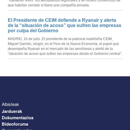
“mantener vivos” los aeropuertos regionales y se mostró convencido de
que habrían cerrado si fuera una compañía privada.
El Presidente de CEIM defiende a Ryanair y alerta
de la “situación de acoso” que sufren las empresas
por culpa del Gobierno
MADRID, 16 de julio. El presidente de la patronal madrileña CEIM,
Miguel Garrido, elogió, en el Foro de la Nueva Economía, el papel que
desempeña Ryanair en el mercado de las aerolíneas y alertó de la
“situación de acoso que sufren las empresas desde el Gobierno central”.
Albisteak
Jarduerak
Dokumentazioa
Bideoforuma