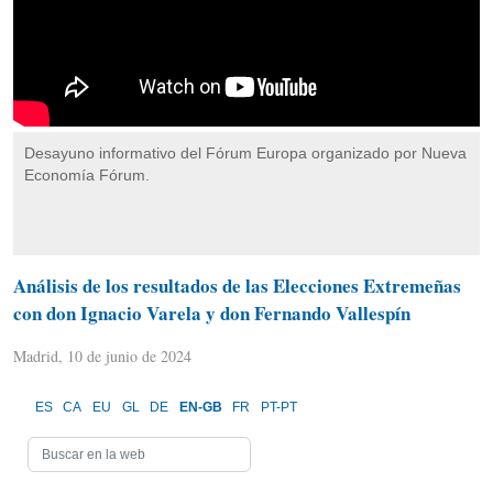
Desayuno informativo del Fórum Europa organizado por Nueva
Economía Fórum.
Análisis de los resultados de las Elecciones Extremeñas
con don Ignacio Varela y don Fernando Vallespín
Madrid, 10 de junio de 2024
ES
CA
EU
GL
DE
EN-GB
FR
PT-PT