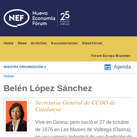
Skip to main content
Navegación principal
Home
News
Activities
Documentation
Videofórum
Fórum Europa Bruselas
Agenda
NUESTRA ORGANIZACIÓN
Home
Belén López Sánchez
Secretaria General de CCOO de
Catalunya
Vive en Girona, pero nació el 27 de octubre
de 1976 en Les Masies de Voltregà (Osona),
en una colonia industrial de una fundición de