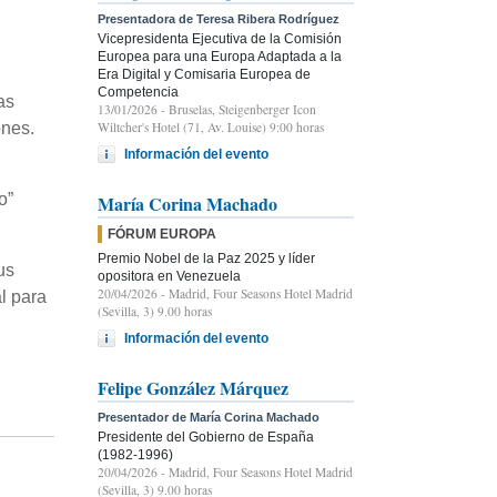
Presentadora de Teresa Ribera Rodríguez
Vicepresidenta Ejecutiva de la Comisión
Europea para una Europa Adaptada a la
Era Digital y Comisaria Europea de
Competencia
as
13/01/2026
- Bruselas, Steigenberger Icon
Wiltcher's Hotel (71, Av. Louise) 9:00 horas
ones.
Información del evento
o”
María Corina Machado
FÓRUM EUROPA
Premio Nobel de la Paz 2025 y líder
us
opositora en Venezuela
20/04/2026
- Madrid, Four Seasons Hotel Madrid
l para
(Sevilla, 3) 9.00 horas
Información del evento
Felipe González Márquez
Presentador de María Corina Machado
Presidente del Gobierno de España
(1982-1996)
20/04/2026
- Madrid, Four Seasons Hotel Madrid
(Sevilla, 3) 9.00 horas