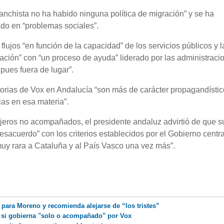
 sanchista no ha habido ninguna política de migración” y se ha
do en “problemas sociales”.
ujos “en función de la capacidad” de los servicios públicos y l
ración” con “un proceso de ayuda” liderado por las administraci
 pues fuera de lugar”.
torias de Vox en Andalucía “son más de carácter propagandístic
as en esa materia”.
njeros no acompañados, el presidente andaluz advirtió de que s
sacuerdo” con los criterios establecidos por el Gobierno centra
muy rara a Cataluña y al País Vasco una vez más”.
 para Moreno y recomienda alejarse de “los tristes”
n si gobierna "solo o acompañado" por Vox