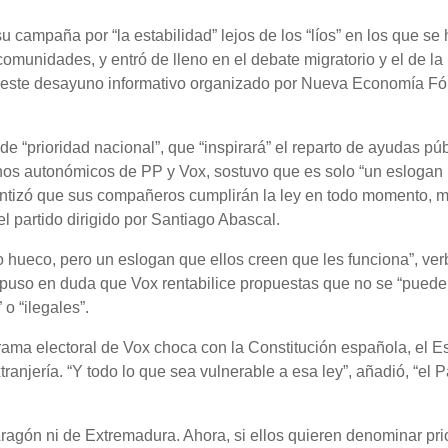
u campaña por “la estabilidad” lejos de los “líos” en los que se
comunidades, y entró de lleno en el debate migratorio y el de la
n este desayuno informativo organizado por Nueva Economía F
de “prioridad nacional”, que “inspirará” el reparto de ayudas pú
nos autonómicos de PP y Vox, sostuvo que es solo “un eslogan
ntizó que sus compañeros cumplirán la ley en todo momento, m
l partido dirigido por Santiago Abascal.
o hueco, pero un eslogan que ellos creen que les funciona”, ver
 puso en duda que Vox rentabilice propuestas que no se “pued
 o “ilegales”.
rama electoral de Vox choca con la Constitución española, el Es
anjería. “Y todo lo que sea vulnerable a esa ley”, añadió, “el P
ragón ni de Extremadura. Ahora, si ellos quieren denominar pri