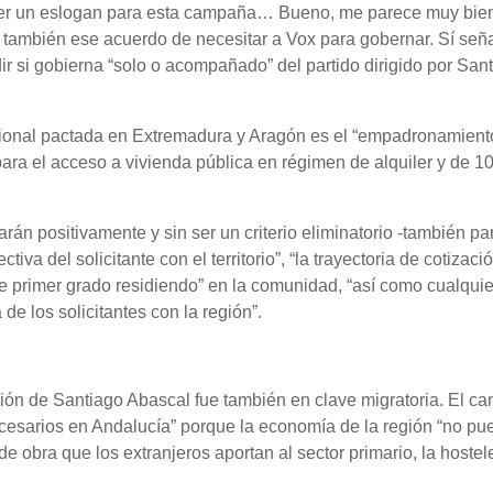
ener un eslogan para esta campaña… Bueno, me parece muy bien
ía también ese acuerdo de necesitar a Vox para gobernar. Sí señ
r si gobierna “solo o acompañado” del partido dirigido por San
acional pactada en Extremadura y Aragón es el “empadronamient
ara el acceso a vivienda pública en régimen de alquiler y de 1
arán positivamente y sin ser un criterio eliminatorio -también pa
tiva del solicitante con el territorio”, “la trayectoria de cotizaci
 de primer grado residiendo” en la comunidad, “así como cualquie
 de los solicitantes con la región”.
ción de Santiago Abascal fue también en clave migratoria. El ca
ecesarios en Andalucía” porque la economía de la región “no pu
 obra que los extranjeros aportan al sector primario, la hostele