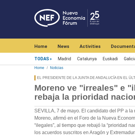
Navegación principal
Home
News
Activities
Documenta
Menú noticias
TODAS
Madrid
Catalunya
Euskadi
Galici
Home
Noticias
EL PRESIDENTE DE LA JUNTA DE ANDALUCÍA EN EL ÚL
Moreno ve "irreales" e "
rebaja la prioridad naci
SEVILLA, 7 de mayo. El candidato del PP a la 
Moreno, afirmó en el Foro de la Nueva Economí
“ilegales”, al tiempo que rebajó la “prioridad n
los acuerdos suscritos en Aragón y Extremadur