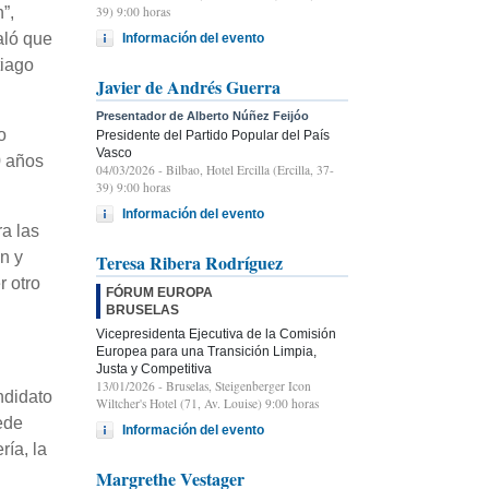
39) 9:00 horas
”,
aló que
Información del evento
tiago
Javier de Andrés Guerra
Presentador de Alberto Núñez Feijóo
o
Presidente del Partido Popular del País
Vasco
0 años
04/03/2026
- Bilbao, Hotel Ercilla (Ercilla, 37-
39) 9:00 horas
Información del evento
ra las
ón y
Teresa Ribera Rodríguez
r otro
FÓRUM EUROPA
BRUSELAS
Vicepresidenta Ejecutiva de la Comisión
Europea para una Transición Limpia,
Justa y Competitiva
13/01/2026
- Bruselas, Steigenberger Icon
ndidato
Wiltcher's Hotel (71, Av. Louise) 9:00 horas
ede
Información del evento
ría, la
Margrethe Vestager