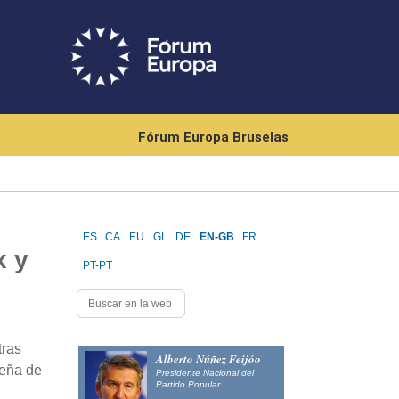
Fórum Europa Bruselas
ES
CA
EU
GL
DE
EN-GB
FR
x y
PT-PT
tras
Alberto Núñez Feijóo
ueña de
Presidente Nacional del
Partido Popular