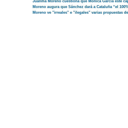
Juanma Moreno cuestiona que Mónica García esté capa
Moreno augura que Sánchez dará a Cataluña “el 100%”
Moreno ve "irreales" e "ilegales" varias propuestas d