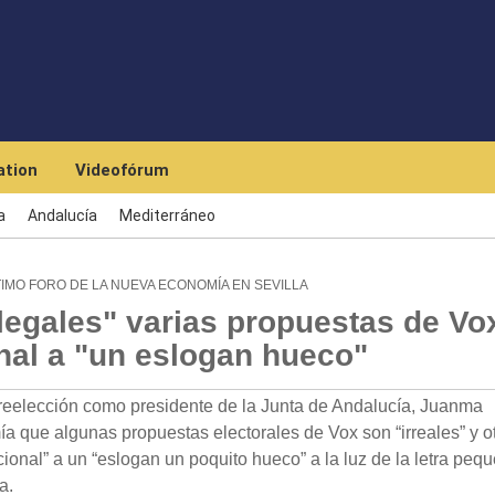
Skip to main content
tion
Videofórum
a
Andalucía
Mediterráneo
TIMO FORO DE LA NUEVA ECONOMÍA EN SEVILLA
ilegales" varias propuestas de Vo
onal a "un eslogan hueco"
reelección como presidente de la Junta de Andalucía, Juanma
a que algunas propuestas electorales de Vox son “irreales” y o
acional” a un “eslogan un poquito hueco” a la luz de la letra peq
a.