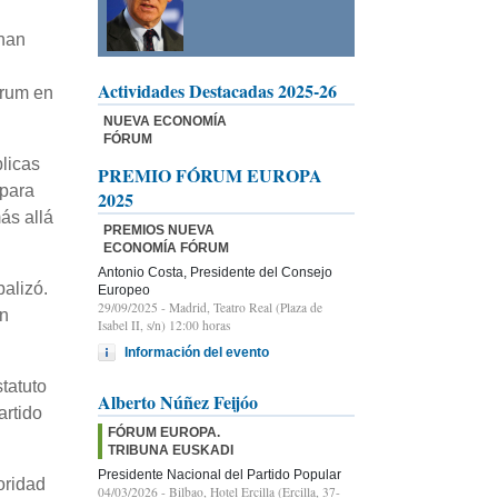
 han
Actividades Destacadas 2025-26
órum en
NUEVA ECONOMÍA
FÓRUM
blicas
PREMIO FÓRUM EUROPA
 para
2025
ás allá
PREMIOS NUEVA
ECONOMÍA FÓRUM
Antonio Costa, Presidente del Consejo
balizó.
Europeo
29/09/2025
- Madrid, Teatro Real (Plaza de
en
Isabel II, s/n) 12:00 horas
Información del evento
tatuto
Alberto Núñez Feijóo
artido
FÓRUM EUROPA.
TRIBUNA EUSKADI
Presidente Nacional del Partido Popular
oridad
04/03/2026
- Bilbao, Hotel Ercilla (Ercilla, 37-