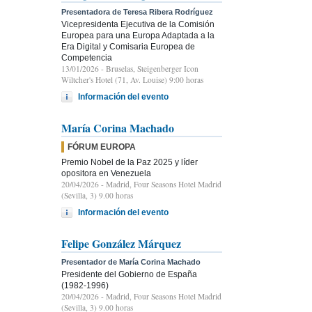
Presentadora de Teresa Ribera Rodríguez
Vicepresidenta Ejecutiva de la Comisión
Europea para una Europa Adaptada a la
Era Digital y Comisaria Europea de
Competencia
13/01/2026
- Bruselas, Steigenberger Icon
Wiltcher's Hotel (71, Av. Louise) 9:00 horas
Información del evento
María Corina Machado
FÓRUM EUROPA
Premio Nobel de la Paz 2025 y líder
opositora en Venezuela
20/04/2026
- Madrid, Four Seasons Hotel Madrid
(Sevilla, 3) 9.00 horas
Información del evento
Felipe González Márquez
Presentador de María Corina Machado
Presidente del Gobierno de España
(1982-1996)
20/04/2026
- Madrid, Four Seasons Hotel Madrid
(Sevilla, 3) 9.00 horas