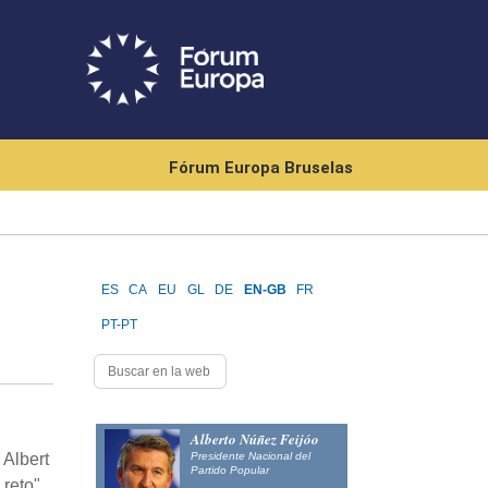
Fórum Europa Bruselas
ES
CA
EU
GL
DE
EN-GB
FR
PT-PT
Alberto Núñez Feijóo
Presidente Nacional del
 Albert
Partido Popular
 reto"