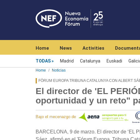
Navegación principal
Home
News
Activities
Documenta
Menú noticias
TODAS
Madrid
Catalunya
Euskadi
Galici
Home
Noticias
FÒRUM EUROPA TRIBUNA CATALUNYA CON ALBERT SÁ
El director de 'EL PERIÓ
oportunidad y un reto" p
Bajo el mecenazgo de
BARCELONA, 9 de marzo. El director de ‘EL PE
Sáez, afirmó en el 'Fórum Europa. Tribuna Catalu