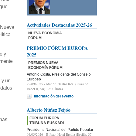
 que
Actividades Destacadas 2025-26
r Nueva
NUEVA ECONOMÍA
ítica
FÓRUM
PREMIO FÓRUM EUROPA
2025
o y
amente
PREMIOS NUEVA
ECONOMÍA FÓRUM
Antonio Costa, Presidente del Consejo
Europeo
 y un
29/09/2025
- Madrid, Teatro Real (Plaza de
 datos
Isabel II, s/n) 12:00 horas
Información del evento
Alberto Núñez Feijóo
FÓRUM EUROPA.
unas
TRIBUNA EUSKADI
Presidente Nacional del Partido Popular
04/03/2026
- Bilbao, Hotel Ercilla (Ercilla, 37-