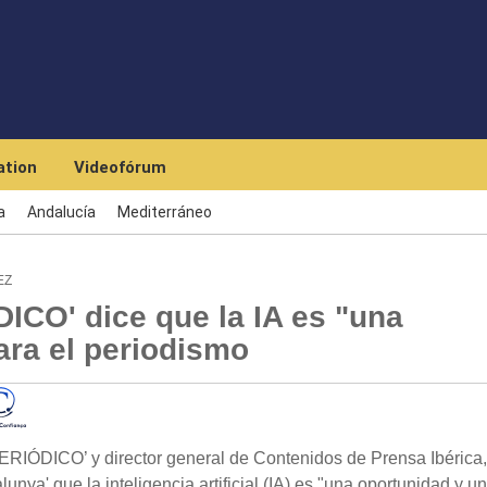
Skip to main content
tion
Videofórum
a
Andalucía
Mediterráneo
EZ
DICO' dice que la IA es "una
ara el periodismo
RIÓDICO’ y director general de Contenidos de Prensa Ibérica,
nya' que la inteligencia artificial (IA) es "una oportunidad y un