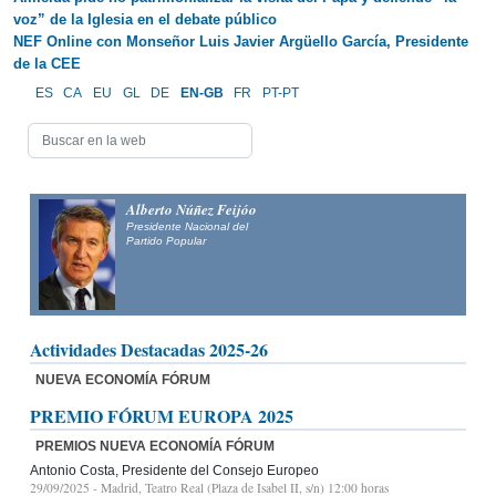
voz” de la Iglesia en el debate público
NEF Online con Monseñor Luis Javier Argüello García, Presidente
de la CEE
ES
CA
EU
GL
DE
EN-GB
FR
PT-PT
Alberto Núñez Feijóo
Presidente Nacional del
Partido Popular
Actividades Destacadas 2025-26
NUEVA ECONOMÍA FÓRUM
PREMIO FÓRUM EUROPA 2025
PREMIOS NUEVA ECONOMÍA FÓRUM
Antonio Costa, Presidente del Consejo Europeo
29/09/2025
- Madrid, Teatro Real (Plaza de Isabel II, s/n) 12:00 horas