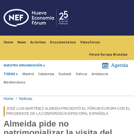
Skip to main content
Navegación principal
Home
News
Activities
Documentation
Videofórum
Fórum Europa Bruselas
Menú noticias
Agenda
NUESTRA ORGANIZACIÓN
TODAS
Madrid
Catalunya
Euskadi
Galicia
Andalucía
Mediterráneo
Home
Noticias
JOSÉ LUIS MARTÍNEZ-ALMEIDA PRESENTÓ EL FÓRUM EUROPA CON EL
PRESIDENTE DE LA CONFERENCIA EPISCOPAL ESPAÑOLA
Almeida pide no
patrimonializar la visita del