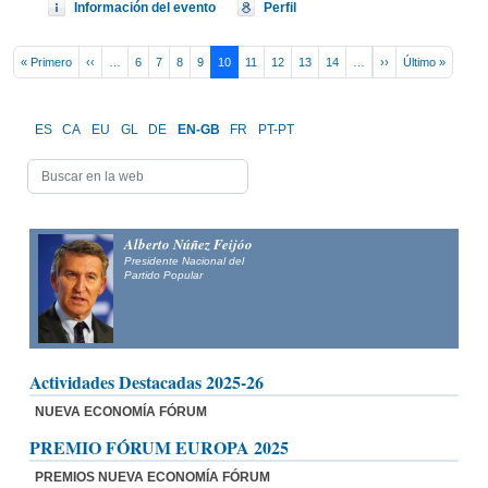
Información del evento
Perfil
Pagination
First page
Previous page
Next page
Last pa
« Primero
‹‹
…
6
7
8
9
10
11
12
13
14
…
››
Último »
ES
CA
EU
GL
DE
EN-GB
FR
PT-PT
Alberto Núñez Feijóo
Presidente Nacional del
Partido Popular
Actividades Destacadas 2025-26
NUEVA ECONOMÍA FÓRUM
PREMIO FÓRUM EUROPA 2025
PREMIOS NUEVA ECONOMÍA FÓRUM