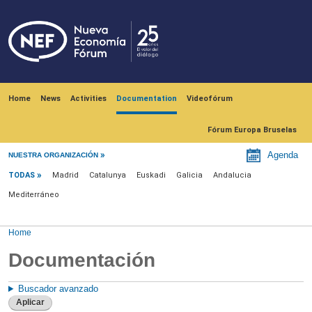
Skip to main content
Navegación principal
Home
News
Activities
Documentation
Videofórum
Fórum Europa Bruselas
Menu documentación
Agenda
NUESTRA ORGANIZACIÓN
TODAS
Madrid
Catalunya
Euskadi
Galicia
Andalucia
Mediterráneo
Home
Documentación
Buscador avanzado
Aplicar